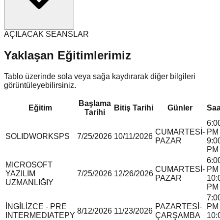
AÇILACAK SEANSLAR
Yaklaşan Eğitimlerimiz
Tablo üzerinde sola veya sağa kaydırarak diğer bilgileri
görüntüleyebilirsiniz.
Başlama
Eğitim
Bitiş Tarihi
Günler
Saa
Tarihi
6:0
CUMARTESİ-
PM 
SOLIDWORKS
P
S
7/25/2026
10/11/2026
PAZAR
9:0
PM
6:0
MICROSOFT
CUMARTESİ-
PM 
YAZILIM
7/25/2026
12/26/2026
PAZAR
10:
UZMANLIĞI
Y
PM
7:0
İNGİLİZCE - PRE
PAZARTESİ-
PM 
8/12/2026
11/23/2026
INTERMEDIATE
P
Y
ÇARŞAMBA
10: