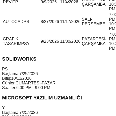
REVIT
P
9/9/2026
11/4/2026
ÇARŞAMBA
10:
PM
7:0
SALI-
PM 
AUTOCAD
P
S
8/27/2026
11/17/2026
PERŞEMBE
10:
PM
7:0
GRAFİK
PAZARTESİ-
PM 
9/23/2026
11/30/2026
TASARIM
P
S
Y
ÇARŞAMBA
10:
PM
SOLIDWORKS
P
S
Başlama:
7/25/2026
Bitiş:
10/11/2026
Günler:
CUMARTESİ-PAZAR
Saatler:
6:00 PM - 9:00 PM
MICROSOFT YAZILIM UZMANLIĞI
Y
Başlama:
7/25/2026