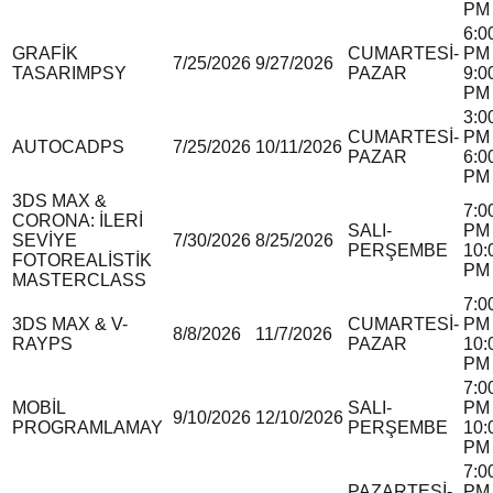
PM
6:0
GRAFİK
CUMARTESİ-
PM 
7/25/2026
9/27/2026
TASARIM
P
S
Y
PAZAR
9:0
PM
3:0
CUMARTESİ-
PM 
AUTOCAD
P
S
7/25/2026
10/11/2026
PAZAR
6:0
PM
3DS MAX &
7:0
CORONA: İLERİ
SALI-
PM 
SEVİYE
7/30/2026
8/25/2026
PERŞEMBE
10:
FOTOREALİSTİK
PM
MASTERCLASS
7:0
3DS MAX & V-
CUMARTESİ-
PM 
8/8/2026
11/7/2026
RAY
P
S
PAZAR
10:
PM
7:0
MOBİL
SALI-
PM 
9/10/2026
12/10/2026
PROGRAMLAMA
Y
PERŞEMBE
10:
PM
7:0
PAZARTESİ-
PM 