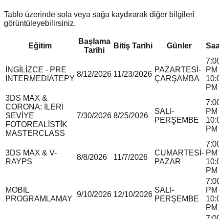
Tablo üzerinde sola veya sağa kaydırarak diğer bilgileri
görüntüleyebilirsiniz.
Başlama
Eğitim
Bitiş Tarihi
Günler
Saa
Tarihi
7:0
İNGİLİZCE - PRE
PAZARTESİ-
PM 
8/12/2026
11/23/2026
INTERMEDIATE
P
Y
ÇARŞAMBA
10:
PM
3DS MAX &
7:0
CORONA: İLERİ
SALI-
PM 
SEVİYE
7/30/2026
8/25/2026
PERŞEMBE
10:
FOTOREALİSTİK
PM
MASTERCLASS
7:0
3DS MAX & V-
CUMARTESİ-
PM 
8/8/2026
11/7/2026
RAY
P
S
PAZAR
10:
PM
7:0
MOBİL
SALI-
PM 
9/10/2026
12/10/2026
PROGRAMLAMA
Y
PERŞEMBE
10:
PM
7:0