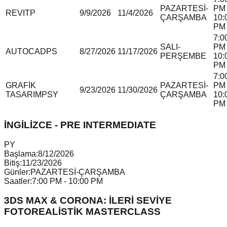
PAZARTESİ-
PM 
REVIT
P
9/9/2026
11/4/2026
ÇARŞAMBA
10:
PM
7:0
SALI-
PM 
AUTOCAD
P
S
8/27/2026
11/17/2026
PERŞEMBE
10:
PM
7:0
GRAFİK
PAZARTESİ-
PM 
9/23/2026
11/30/2026
TASARIM
P
S
Y
ÇARŞAMBA
10:
PM
İNGİLİZCE - PRE INTERMEDIATE
P
Y
Başlama:
8/12/2026
Bitiş:
11/23/2026
Günler:
PAZARTESİ-ÇARŞAMBA
Saatler:
7:00 PM - 10:00 PM
3DS MAX & CORONA: İLERİ SEVİYE
FOTOREALİSTİK MASTERCLASS