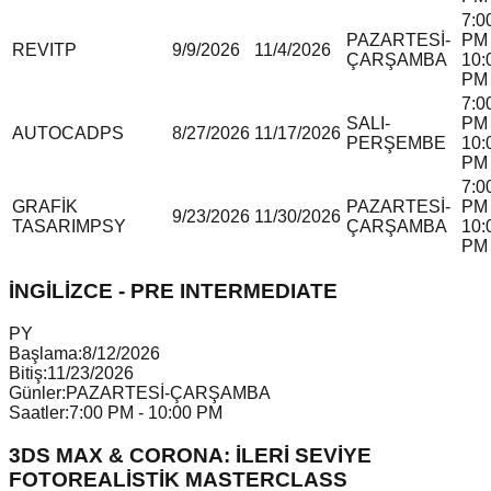
7:0
PAZARTESİ-
PM 
REVIT
P
9/9/2026
11/4/2026
ÇARŞAMBA
10:
PM
7:0
SALI-
PM 
AUTOCAD
P
S
8/27/2026
11/17/2026
PERŞEMBE
10:
PM
7:0
GRAFİK
PAZARTESİ-
PM 
9/23/2026
11/30/2026
TASARIM
P
S
Y
ÇARŞAMBA
10:
PM
İNGİLİZCE - PRE INTERMEDIATE
P
Y
Başlama:
8/12/2026
Bitiş:
11/23/2026
Günler:
PAZARTESİ-ÇARŞAMBA
Saatler:
7:00 PM - 10:00 PM
3DS MAX & CORONA: İLERİ SEVİYE
FOTOREALİSTİK MASTERCLASS