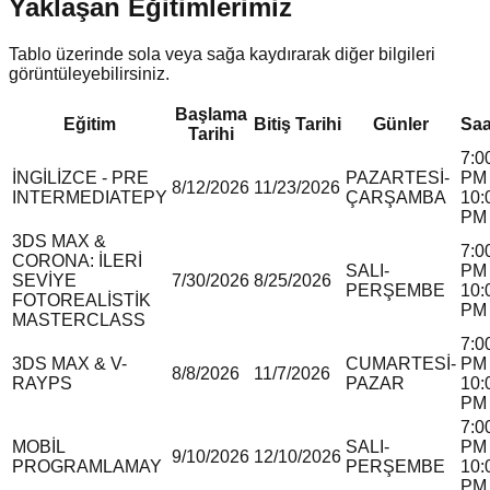
Yaklaşan Eğitimlerimiz
Tablo üzerinde sola veya sağa kaydırarak diğer bilgileri
görüntüleyebilirsiniz.
Başlama
Eğitim
Bitiş Tarihi
Günler
Saa
Tarihi
7:0
İNGİLİZCE - PRE
PAZARTESİ-
PM 
8/12/2026
11/23/2026
INTERMEDIATE
P
Y
ÇARŞAMBA
10:
PM
3DS MAX &
7:0
CORONA: İLERİ
SALI-
PM 
SEVİYE
7/30/2026
8/25/2026
PERŞEMBE
10:
FOTOREALİSTİK
PM
MASTERCLASS
7:0
3DS MAX & V-
CUMARTESİ-
PM 
8/8/2026
11/7/2026
RAY
P
S
PAZAR
10:
PM
7:0
MOBİL
SALI-
PM 
9/10/2026
12/10/2026
PROGRAMLAMA
Y
PERŞEMBE
10:
PM