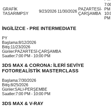
7:0
GRAFİK
PAZARTESİ-
PM 
9/23/2026
11/30/2026
TASARIM
P
S
Y
ÇARŞAMBA
10:
PM
İNGİLİZCE - PRE INTERMEDIATE
P
Y
Başlama:
8/12/2026
Bitiş:
11/23/2026
Günler:
PAZARTESİ-ÇARŞAMBA
Saatler:
7:00 PM - 10:00 PM
3DS MAX & CORONA: İLERİ SEVİYE
FOTOREALİSTİK MASTERCLASS
Başlama:
7/30/2026
Bitiş:
8/25/2026
Günler:
SALI-PERŞEMBE
Saatler:
7:00 PM - 10:00 PM
3DS MAX & V-RAY