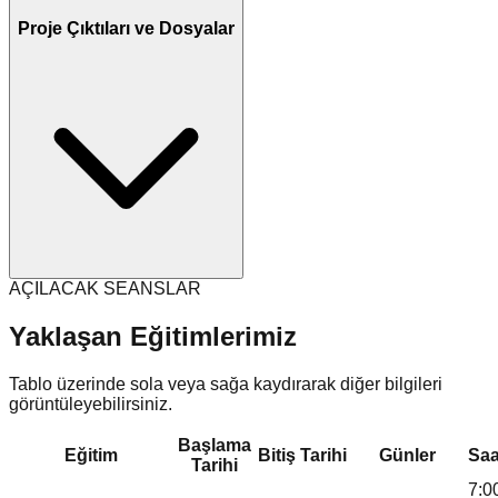
Proje Çıktıları ve Dosyalar
AÇILACAK SEANSLAR
Yaklaşan Eğitimlerimiz
Tablo üzerinde sola veya sağa kaydırarak diğer bilgileri
görüntüleyebilirsiniz.
Başlama
Eğitim
Bitiş Tarihi
Günler
Saa
Tarihi
7:0