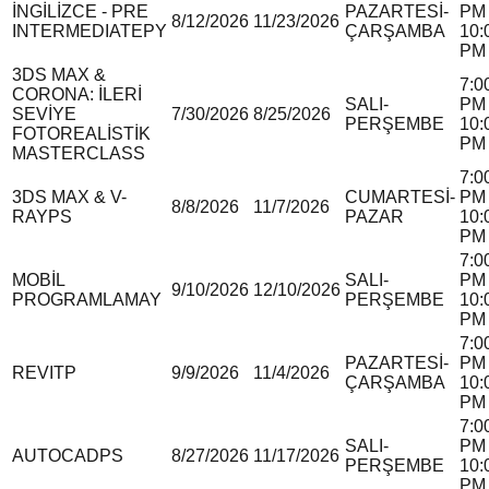
İNGİLİZCE - PRE
PAZARTESİ-
PM 
8/12/2026
11/23/2026
INTERMEDIATE
P
Y
ÇARŞAMBA
10:
PM
3DS MAX &
7:0
CORONA: İLERİ
SALI-
PM 
SEVİYE
7/30/2026
8/25/2026
PERŞEMBE
10:
FOTOREALİSTİK
PM
MASTERCLASS
7:0
3DS MAX & V-
CUMARTESİ-
PM 
8/8/2026
11/7/2026
RAY
P
S
PAZAR
10:
PM
7:0
MOBİL
SALI-
PM 
9/10/2026
12/10/2026
PROGRAMLAMA
Y
PERŞEMBE
10:
PM
7:0
PAZARTESİ-
PM 
REVIT
P
9/9/2026
11/4/2026
ÇARŞAMBA
10:
PM
7:0
SALI-
PM 
AUTOCAD
P
S
8/27/2026
11/17/2026
PERŞEMBE
10:
PM