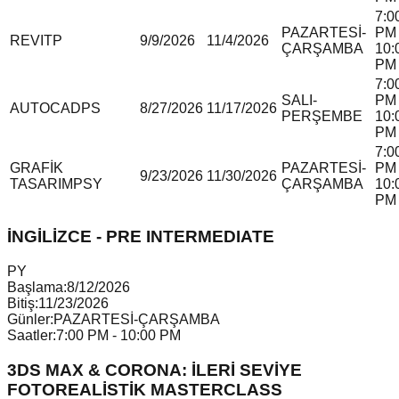
7:0
PAZARTESİ-
PM 
REVIT
P
9/9/2026
11/4/2026
ÇARŞAMBA
10:
PM
7:0
SALI-
PM 
AUTOCAD
P
S
8/27/2026
11/17/2026
PERŞEMBE
10:
PM
7:0
GRAFİK
PAZARTESİ-
PM 
9/23/2026
11/30/2026
TASARIM
P
S
Y
ÇARŞAMBA
10:
PM
İNGİLİZCE - PRE INTERMEDIATE
P
Y
Başlama:
8/12/2026
Bitiş:
11/23/2026
Günler:
PAZARTESİ-ÇARŞAMBA
Saatler:
7:00 PM - 10:00 PM
3DS MAX & CORONA: İLERİ SEVİYE
FOTOREALİSTİK MASTERCLASS