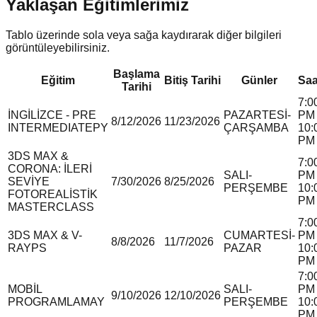
Yaklaşan Eğitimlerimiz
Tablo üzerinde sola veya sağa kaydırarak diğer bilgileri
görüntüleyebilirsiniz.
Başlama
Eğitim
Bitiş Tarihi
Günler
Saa
Tarihi
7:0
İNGİLİZCE - PRE
PAZARTESİ-
PM 
8/12/2026
11/23/2026
INTERMEDIATE
P
Y
ÇARŞAMBA
10:
PM
3DS MAX &
7:0
CORONA: İLERİ
SALI-
PM 
SEVİYE
7/30/2026
8/25/2026
PERŞEMBE
10:
FOTOREALİSTİK
PM
MASTERCLASS
7:0
3DS MAX & V-
CUMARTESİ-
PM 
8/8/2026
11/7/2026
RAY
P
S
PAZAR
10:
PM
7:0
MOBİL
SALI-
PM 
9/10/2026
12/10/2026
PROGRAMLAMA
Y
PERŞEMBE
10:
PM