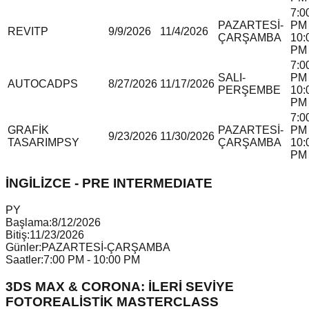
7:0
PAZARTESİ-
PM 
REVIT
P
9/9/2026
11/4/2026
ÇARŞAMBA
10:
PM
7:0
SALI-
PM 
AUTOCAD
P
S
8/27/2026
11/17/2026
PERŞEMBE
10:
PM
7:0
GRAFİK
PAZARTESİ-
PM 
9/23/2026
11/30/2026
TASARIM
P
S
Y
ÇARŞAMBA
10:
PM
İNGİLİZCE - PRE INTERMEDIATE
P
Y
Başlama:
8/12/2026
Bitiş:
11/23/2026
Günler:
PAZARTESİ-ÇARŞAMBA
Saatler:
7:00 PM - 10:00 PM
3DS MAX & CORONA: İLERİ SEVİYE
FOTOREALİSTİK MASTERCLASS