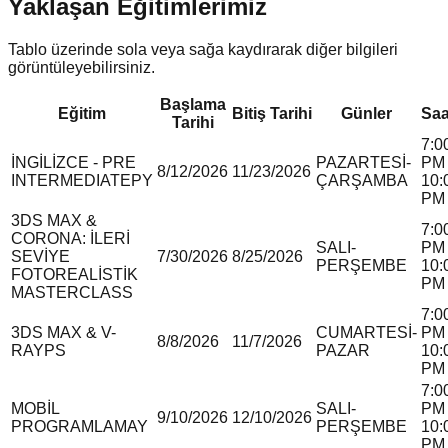
Yaklaşan Eğitimlerimiz
Tablo üzerinde sola veya sağa kaydırarak diğer bilgileri
görüntüleyebilirsiniz.
Başlama
Eğitim
Bitiş Tarihi
Günler
Saa
Tarihi
7:0
İNGİLİZCE - PRE
PAZARTESİ-
PM 
8/12/2026
11/23/2026
INTERMEDIATE
P
Y
ÇARŞAMBA
10:
PM
3DS MAX &
7:0
CORONA: İLERİ
SALI-
PM 
SEVİYE
7/30/2026
8/25/2026
PERŞEMBE
10:
FOTOREALİSTİK
PM
MASTERCLASS
7:0
3DS MAX & V-
CUMARTESİ-
PM 
8/8/2026
11/7/2026
RAY
P
S
PAZAR
10:
PM
7:0
MOBİL
SALI-
PM 
9/10/2026
12/10/2026
PROGRAMLAMA
Y
PERŞEMBE
10:
PM