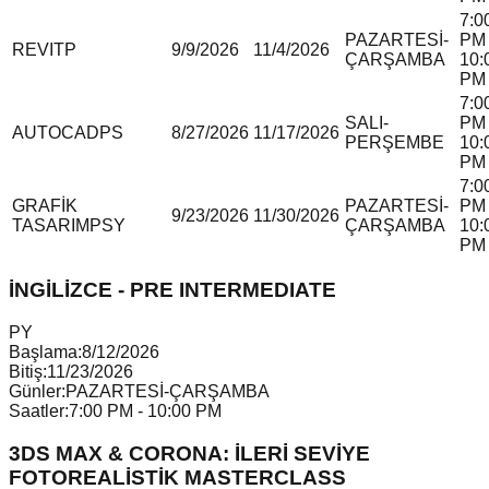
7:0
PAZARTESİ-
PM 
REVIT
P
9/9/2026
11/4/2026
ÇARŞAMBA
10:
PM
7:0
SALI-
PM 
AUTOCAD
P
S
8/27/2026
11/17/2026
PERŞEMBE
10:
PM
7:0
GRAFİK
PAZARTESİ-
PM 
9/23/2026
11/30/2026
TASARIM
P
S
Y
ÇARŞAMBA
10:
PM
İNGİLİZCE - PRE INTERMEDIATE
P
Y
Başlama:
8/12/2026
Bitiş:
11/23/2026
Günler:
PAZARTESİ-ÇARŞAMBA
Saatler:
7:00 PM - 10:00 PM
3DS MAX & CORONA: İLERİ SEVİYE
FOTOREALİSTİK MASTERCLASS