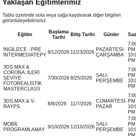
Yaklaşan Eğitimlerimiz
Tablo üzerinde sola veya sağa kaydırarak diğer bilgileri
görüntüleyebilirsiniz.
Başlama
Eğitim
Bitiş Tarihi
Günler
Saa
Tarihi
7:0
İNGİLİZCE - PRE
PAZARTESİ-
PM 
8/12/2026
11/23/2026
INTERMEDIATE
P
Y
ÇARŞAMBA
10:
PM
3DS MAX &
7:0
CORONA: İLERİ
SALI-
PM 
SEVİYE
7/30/2026
8/25/2026
PERŞEMBE
10:
FOTOREALİSTİK
PM
MASTERCLASS
7:0
3DS MAX & V-
CUMARTESİ-
PM 
8/8/2026
11/7/2026
RAY
P
S
PAZAR
10:
PM
7:0
MOBİL
SALI-
PM 
9/10/2026
12/10/2026
PROGRAMLAMA
Y
PERŞEMBE
10:
PM