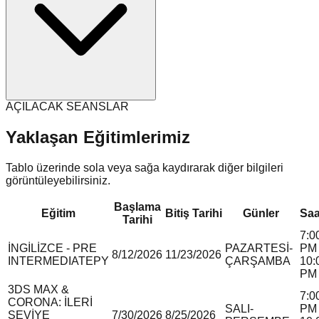
AÇILACAK SEANSLAR
Yaklaşan Eğitimlerimiz
Tablo üzerinde sola veya sağa kaydırarak diğer bilgileri
görüntüleyebilirsiniz.
Başlama
Eğitim
Bitiş Tarihi
Günler
Saa
Tarihi
7:0
İNGİLİZCE - PRE
PAZARTESİ-
PM 
8/12/2026
11/23/2026
INTERMEDIATE
P
Y
ÇARŞAMBA
10:
PM
3DS MAX &
7:0
CORONA: İLERİ
SALI-
PM 
SEVİYE
7/30/2026
8/25/2026