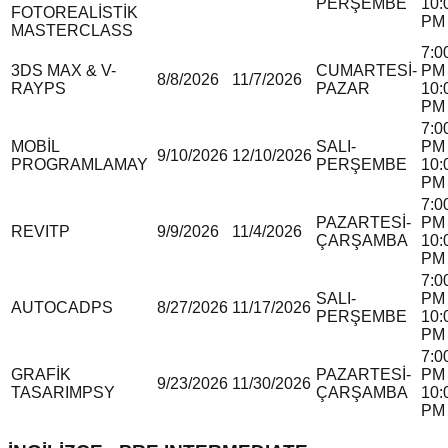
PERŞEMBE
10:
FOTOREALİSTİK
PM
MASTERCLASS
7:0
3DS MAX & V-
CUMARTESİ-
PM 
8/8/2026
11/7/2026
RAY
P
S
PAZAR
10:
PM
7:0
MOBİL
SALI-
PM 
9/10/2026
12/10/2026
PROGRAMLAMA
Y
PERŞEMBE
10:
PM
7:0
PAZARTESİ-
PM 
REVIT
P
9/9/2026
11/4/2026
ÇARŞAMBA
10:
PM
7:0
SALI-
PM 
AUTOCAD
P
S
8/27/2026
11/17/2026
PERŞEMBE
10:
PM
7:0
GRAFİK
PAZARTESİ-
PM 
9/23/2026
11/30/2026
TASARIM
P
S
Y
ÇARŞAMBA
10:
PM