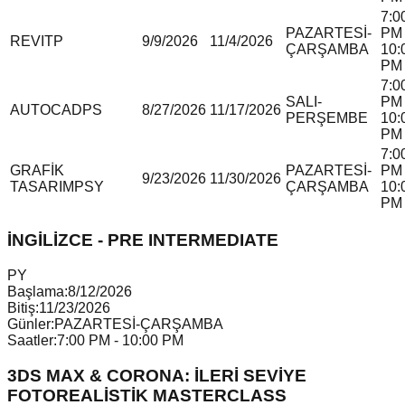
7:0
PAZARTESİ-
PM 
REVIT
P
9/9/2026
11/4/2026
ÇARŞAMBA
10:
PM
7:0
SALI-
PM 
AUTOCAD
P
S
8/27/2026
11/17/2026
PERŞEMBE
10:
PM
7:0
GRAFİK
PAZARTESİ-
PM 
9/23/2026
11/30/2026
TASARIM
P
S
Y
ÇARŞAMBA
10:
PM
İNGİLİZCE - PRE INTERMEDIATE
P
Y
Başlama:
8/12/2026
Bitiş:
11/23/2026
Günler:
PAZARTESİ-ÇARŞAMBA
Saatler:
7:00 PM - 10:00 PM
3DS MAX & CORONA: İLERİ SEVİYE
FOTOREALİSTİK MASTERCLASS