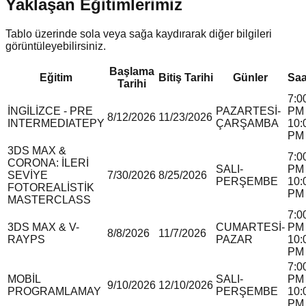
Yaklaşan Eğitimlerimiz
Tablo üzerinde sola veya sağa kaydırarak diğer bilgileri
görüntüleyebilirsiniz.
Başlama
Eğitim
Bitiş Tarihi
Günler
Saa
Tarihi
7:0
İNGİLİZCE - PRE
PAZARTESİ-
PM 
8/12/2026
11/23/2026
INTERMEDIATE
P
Y
ÇARŞAMBA
10:
PM
3DS MAX &
7:0
CORONA: İLERİ
SALI-
PM 
SEVİYE
7/30/2026
8/25/2026
PERŞEMBE
10:
FOTOREALİSTİK
PM
MASTERCLASS
7:0
3DS MAX & V-
CUMARTESİ-
PM 
8/8/2026
11/7/2026
RAY
P
S
PAZAR
10:
PM
7:0
MOBİL
SALI-
PM 
9/10/2026
12/10/2026
PROGRAMLAMA
Y
PERŞEMBE
10:
PM