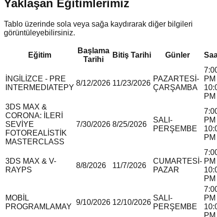
Yaklaşan Eğitimlerimiz
Tablo üzerinde sola veya sağa kaydırarak diğer bilgileri
görüntüleyebilirsiniz.
Başlama
Eğitim
Bitiş Tarihi
Günler
Saa
Tarihi
7:0
İNGİLİZCE - PRE
PAZARTESİ-
PM 
8/12/2026
11/23/2026
INTERMEDIATE
P
Y
ÇARŞAMBA
10:
PM
3DS MAX &
7:0
CORONA: İLERİ
SALI-
PM 
SEVİYE
7/30/2026
8/25/2026
PERŞEMBE
10:
FOTOREALİSTİK
PM
MASTERCLASS
7:0
3DS MAX & V-
CUMARTESİ-
PM 
8/8/2026
11/7/2026
RAY
P
S
PAZAR
10:
PM
7:0
MOBİL
SALI-
PM 
9/10/2026
12/10/2026
PROGRAMLAMA
Y
PERŞEMBE
10:
PM