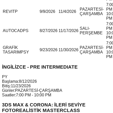
7:0
PAZARTESİ-
PM 
REVIT
P
9/9/2026
11/4/2026
ÇARŞAMBA
10:
PM
7:0
SALI-
PM 
AUTOCAD
P
S
8/27/2026
11/17/2026
PERŞEMBE
10:
PM
7:0
GRAFİK
PAZARTESİ-
PM 
9/23/2026
11/30/2026
TASARIM
P
S
Y
ÇARŞAMBA
10:
PM
İNGİLİZCE - PRE INTERMEDIATE
P
Y
Başlama:
8/12/2026
Bitiş:
11/23/2026
Günler:
PAZARTESİ-ÇARŞAMBA
Saatler:
7:00 PM - 10:00 PM
3DS MAX & CORONA: İLERİ SEVİYE
FOTOREALİSTİK MASTERCLASS