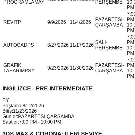
PROGRAMLAMA
Y
PERŞEMBE
10:
PM
7:0
PAZARTESİ-
PM 
REVIT
P
9/9/2026
11/4/2026
ÇARŞAMBA
10:
PM
7:0
SALI-
PM 
AUTOCAD
P
S
8/27/2026
11/17/2026
PERŞEMBE
10:
PM
7:0
GRAFİK
PAZARTESİ-
PM 
9/23/2026
11/30/2026
TASARIM
P
S
Y
ÇARŞAMBA
10:
PM
İNGİLİZCE - PRE INTERMEDIATE
P
Y
Başlama:
8/12/2026
Bitiş:
11/23/2026
Günler:
PAZARTESİ-ÇARŞAMBA
Saatler:
7:00 PM - 10:00 PM
3DS MAX & CORONA: İLERİ SEVİYE