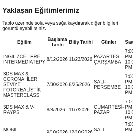
Yaklaşan Eğitimlerimiz
Tablo üzerinde sola veya sağa kaydırarak diğer bilgileri
görüntüleyebilirsiniz.
Başlama
Eğitim
Bitiş Tarihi
Günler
Saa
Tarihi
7:0
İNGİLİZCE - PRE
PAZARTESİ-
PM 
8/12/2026
11/23/2026
INTERMEDIATE
P
Y
ÇARŞAMBA
10:
PM
3DS MAX &
7:0
CORONA: İLERİ
SALI-
PM 
SEVİYE
7/30/2026
8/25/2026
PERŞEMBE
10:
FOTOREALİSTİK
PM
MASTERCLASS
7:0
3DS MAX & V-
CUMARTESİ-
PM 
8/8/2026
11/7/2026
RAY
P
S
PAZAR
10:
PM
7:0
MOBİL
SALI-
PM 
9/10/2026
12/10/2026