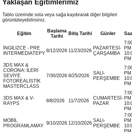
Yaklaşan Eğitimlerimiz
Tablo üzerinde sola veya sağa kaydırarak diğer bilgileri
görüntüleyebilirsiniz.
Başlama
Eğitim
Bitiş Tarihi
Günler
Saa
Tarihi
7:0
İNGİLİZCE - PRE
PAZARTESİ-
PM 
8/12/2026
11/23/2026
INTERMEDIATE
P
Y
ÇARŞAMBA
10:
PM
3DS MAX &
7:0
CORONA: İLERİ
SALI-
PM 
SEVİYE
7/30/2026
8/25/2026
PERŞEMBE
10:
FOTOREALİSTİK
PM
MASTERCLASS
7:0
3DS MAX & V-
CUMARTESİ-
PM 
8/8/2026
11/7/2026
RAY
P
S
PAZAR
10:
PM
7:0
MOBİL
SALI-
PM 
9/10/2026
12/10/2026
PROGRAMLAMA
Y
PERŞEMBE
10:
PM