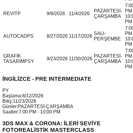
7:0
PAZARTESİ-
PM 
REVIT
P
9/9/2026
11/4/2026
ÇARŞAMBA
10:
PM
7:0
SALI-
PM 
AUTOCAD
P
S
8/27/2026
11/17/2026
PERŞEMBE
10:
PM
7:0
GRAFİK
PAZARTESİ-
PM 
9/23/2026
11/30/2026
TASARIM
P
S
Y
ÇARŞAMBA
10:
PM
İNGİLİZCE - PRE INTERMEDIATE
P
Y
Başlama:
8/12/2026
Bitiş:
11/23/2026
Günler:
PAZARTESİ-ÇARŞAMBA
Saatler:
7:00 PM - 10:00 PM
3DS MAX & CORONA: İLERİ SEVİYE
FOTOREALİSTİK MASTERCLASS