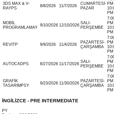
3DS MAX & V-
CUMARTESİ-
PM 
8/8/2026
11/7/2026
RAY
P
S
PAZAR
10:
PM
7:0
MOBİL
SALI-
PM 
9/10/2026
12/10/2026
PROGRAMLAMA
Y
PERŞEMBE
10:
PM
7:0
PAZARTESİ-
PM 
REVIT
P
9/9/2026
11/4/2026
ÇARŞAMBA
10:
PM
7:0
SALI-
PM 
AUTOCAD
P
S
8/27/2026
11/17/2026
PERŞEMBE
10:
PM
7:0
GRAFİK
PAZARTESİ-
PM 
9/23/2026
11/30/2026
TASARIM
P
S
Y
ÇARŞAMBA
10:
PM
İNGİLİZCE - PRE INTERMEDIATE
P
Y