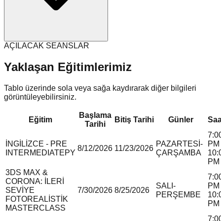
AÇILACAK SEANSLAR
Yaklaşan Eğitimlerimiz
Tablo üzerinde sola veya sağa kaydırarak diğer bilgileri
görüntüleyebilirsiniz.
Başlama
Eğitim
Bitiş Tarihi
Günler
Saa
Tarihi
7:0
İNGİLİZCE - PRE
PAZARTESİ-
PM 
8/12/2026
11/23/2026
INTERMEDIATE
P
Y
ÇARŞAMBA
10:
PM
3DS MAX &
7:0
CORONA: İLERİ
SALI-
PM 
SEVİYE
7/30/2026
8/25/2026
PERŞEMBE
10:
FOTOREALİSTİK
PM
MASTERCLASS
7:0