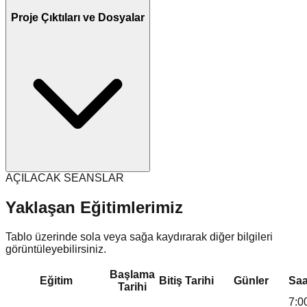
Proje Çıktıları ve Dosyalar
AÇILACAK SEANSLAR
Yaklaşan Eğitimlerimiz
Tablo üzerinde sola veya sağa kaydırarak diğer bilgileri
görüntüleyebilirsiniz.
Başlama
Eğitim
Bitiş Tarihi
Günler
Saa
Tarihi
7:0