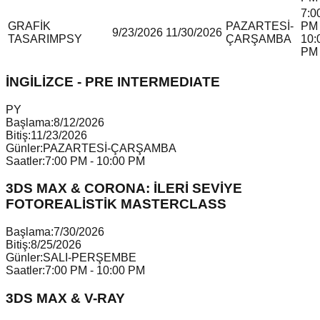
7:0
GRAFİK
PAZARTESİ-
PM 
9/23/2026
11/30/2026
TASARIM
P
S
Y
ÇARŞAMBA
10:
PM
İNGİLİZCE - PRE INTERMEDIATE
P
Y
Başlama:
8/12/2026
Bitiş:
11/23/2026
Günler:
PAZARTESİ-ÇARŞAMBA
Saatler:
7:00 PM - 10:00 PM
3DS MAX & CORONA: İLERİ SEVİYE
FOTOREALİSTİK MASTERCLASS
Başlama:
7/30/2026
Bitiş:
8/25/2026
Günler:
SALI-PERŞEMBE
Saatler:
7:00 PM - 10:00 PM
3DS MAX & V-RAY