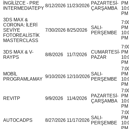
İNGİLİZCE - PRE
PAZARTESİ-
PM 
8/12/2026
11/23/2026
INTERMEDIATE
P
Y
ÇARŞAMBA
10:
PM
3DS MAX &
7:0
CORONA: İLERİ
SALI-
PM 
SEVİYE
7/30/2026
8/25/2026
PERŞEMBE
10:
FOTOREALİSTİK
PM
MASTERCLASS
7:0
3DS MAX & V-
CUMARTESİ-
PM 
8/8/2026
11/7/2026
RAY
P
S
PAZAR
10:
PM
7:0
MOBİL
SALI-
PM 
9/10/2026
12/10/2026
PROGRAMLAMA
Y
PERŞEMBE
10:
PM
7:0
PAZARTESİ-
PM 
REVIT
P
9/9/2026
11/4/2026
ÇARŞAMBA
10:
PM
7:0
SALI-
PM 
AUTOCAD
P
S
8/27/2026
11/17/2026
PERŞEMBE
10:
PM