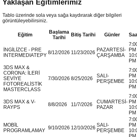
Yaklaşan Eğitimlerimiz
Tablo üzerinde sola veya sağa kaydırarak diğer bilgileri
görüntüleyebilirsiniz.
Başlama
Eğitim
Bitiş Tarihi
Günler
Saa
Tarihi
7:0
İNGİLİZCE - PRE
PAZARTESİ-
PM 
8/12/2026
11/23/2026
INTERMEDIATE
P
Y
ÇARŞAMBA
10:
PM
3DS MAX &
7:0
CORONA: İLERİ
SALI-
PM 
SEVİYE
7/30/2026
8/25/2026
PERŞEMBE
10:
FOTOREALİSTİK
PM
MASTERCLASS
7:0
3DS MAX & V-
CUMARTESİ-
PM 
8/8/2026
11/7/2026
RAY
P
S
PAZAR
10:
PM
7:0
MOBİL
SALI-
PM 
9/10/2026
12/10/2026
PROGRAMLAMA
Y
PERŞEMBE
10:
PM