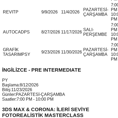
7:0
PAZARTESİ-
PM 
REVIT
P
9/9/2026
11/4/2026
ÇARŞAMBA
10:
PM
7:0
SALI-
PM 
AUTOCAD
P
S
8/27/2026
11/17/2026
PERŞEMBE
10:
PM
7:0
GRAFİK
PAZARTESİ-
PM 
9/23/2026
11/30/2026
TASARIM
P
S
Y
ÇARŞAMBA
10:
PM
İNGİLİZCE - PRE INTERMEDIATE
P
Y
Başlama:
8/12/2026
Bitiş:
11/23/2026
Günler:
PAZARTESİ-ÇARŞAMBA
Saatler:
7:00 PM - 10:00 PM
3DS MAX & CORONA: İLERİ SEVİYE
FOTOREALİSTİK MASTERCLASS