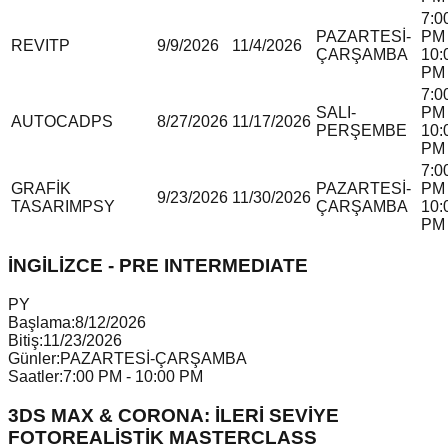
7:0
PAZARTESİ-
PM 
REVIT
P
9/9/2026
11/4/2026
ÇARŞAMBA
10:
PM
7:0
SALI-
PM 
AUTOCAD
P
S
8/27/2026
11/17/2026
PERŞEMBE
10:
PM
7:0
GRAFİK
PAZARTESİ-
PM 
9/23/2026
11/30/2026
TASARIM
P
S
Y
ÇARŞAMBA
10:
PM
İNGİLİZCE - PRE INTERMEDIATE
P
Y
Başlama:
8/12/2026
Bitiş:
11/23/2026
Günler:
PAZARTESİ-ÇARŞAMBA
Saatler:
7:00 PM - 10:00 PM
3DS MAX & CORONA: İLERİ SEVİYE
FOTOREALİSTİK MASTERCLASS