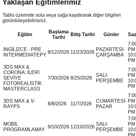
Yaklaşan Eğitimlerimiz
Tablo üzerinde sola veya sağa kaydırarak diğer bilgileri
görüntüleyebilirsiniz.
Başlama
Eğitim
Bitiş Tarihi
Günler
Saa
Tarihi
7:0
İNGİLİZCE - PRE
PAZARTESİ-
PM 
8/12/2026
11/23/2026
INTERMEDIATE
P
Y
ÇARŞAMBA
10:
PM
3DS MAX &
7:0
CORONA: İLERİ
SALI-
PM 
SEVİYE
7/30/2026
8/25/2026
PERŞEMBE
10:
FOTOREALİSTİK
PM
MASTERCLASS
7:0
3DS MAX & V-
CUMARTESİ-
PM 
8/8/2026
11/7/2026
RAY
P
S
PAZAR
10:
PM
7:0
MOBİL
SALI-
PM 
9/10/2026
12/10/2026
PROGRAMLAMA
Y
PERŞEMBE
10:
PM