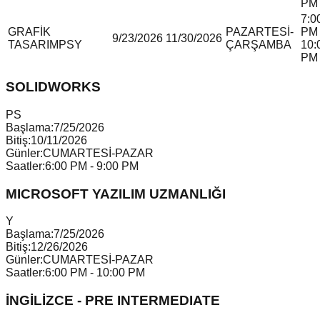
PM
7:0
GRAFİK
PAZARTESİ-
PM 
9/23/2026
11/30/2026
TASARIM
P
S
Y
ÇARŞAMBA
10:
PM
SOLIDWORKS
P
S
Başlama:
7/25/2026
Bitiş:
10/11/2026
Günler:
CUMARTESİ-PAZAR
Saatler:
6:00 PM - 9:00 PM
MICROSOFT YAZILIM UZMANLIĞI
Y
Başlama:
7/25/2026
Bitiş:
12/26/2026
Günler:
CUMARTESİ-PAZAR
Saatler:
6:00 PM - 10:00 PM
İNGİLİZCE - PRE INTERMEDIATE