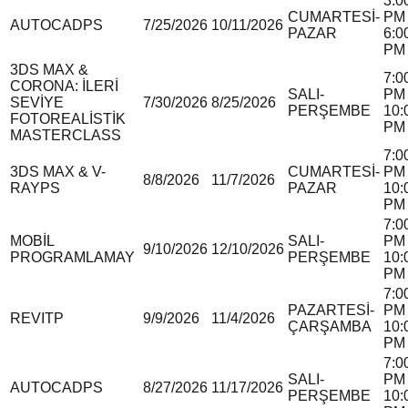
3:0
CUMARTESİ-
PM 
AUTOCAD
P
S
7/25/2026
10/11/2026
PAZAR
6:0
PM
3DS MAX &
7:0
CORONA: İLERİ
SALI-
PM 
SEVİYE
7/30/2026
8/25/2026
PERŞEMBE
10:
FOTOREALİSTİK
PM
MASTERCLASS
7:0
3DS MAX & V-
CUMARTESİ-
PM 
8/8/2026
11/7/2026
RAY
P
S
PAZAR
10:
PM
7:0
MOBİL
SALI-
PM 
9/10/2026
12/10/2026
PROGRAMLAMA
Y
PERŞEMBE
10:
PM
7:0
PAZARTESİ-
PM 
REVIT
P
9/9/2026
11/4/2026
ÇARŞAMBA
10:
PM
7:0
SALI-
PM 
AUTOCAD
P
S
8/27/2026
11/17/2026
PERŞEMBE
10: