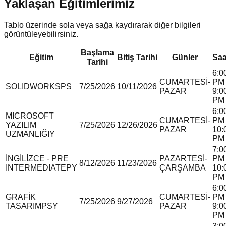
Yaklaşan Eğitimlerimiz
Tablo üzerinde sola veya sağa kaydırarak diğer bilgileri
görüntüleyebilirsiniz.
Başlama
Eğitim
Bitiş Tarihi
Günler
Saa
Tarihi
6:0
CUMARTESİ-
PM 
SOLIDWORKS
P
S
7/25/2026
10/11/2026
PAZAR
9:0
PM
6:0
MICROSOFT
CUMARTESİ-
PM 
YAZILIM
7/25/2026
12/26/2026
PAZAR
10:
UZMANLIĞI
Y
PM
7:0
İNGİLİZCE - PRE
PAZARTESİ-
PM 
8/12/2026
11/23/2026
INTERMEDIATE
P
Y
ÇARŞAMBA
10:
PM
6:0
GRAFİK
CUMARTESİ-
PM 
7/25/2026
9/27/2026
TASARIM
P
S
Y
PAZAR
9:0
PM