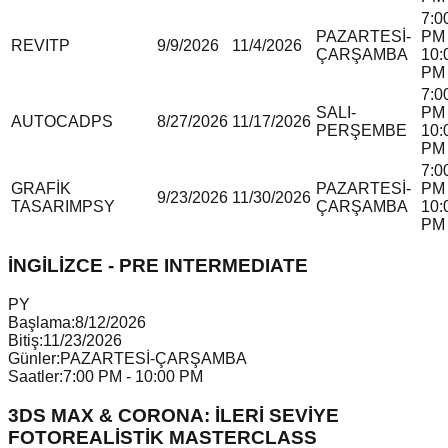
7:0
PAZARTESİ-
PM 
REVIT
P
9/9/2026
11/4/2026
ÇARŞAMBA
10:
PM
7:0
SALI-
PM 
AUTOCAD
P
S
8/27/2026
11/17/2026
PERŞEMBE
10:
PM
7:0
GRAFİK
PAZARTESİ-
PM 
9/23/2026
11/30/2026
TASARIM
P
S
Y
ÇARŞAMBA
10:
PM
İNGİLİZCE - PRE INTERMEDIATE
P
Y
Başlama:
8/12/2026
Bitiş:
11/23/2026
Günler:
PAZARTESİ-ÇARŞAMBA
Saatler:
7:00 PM - 10:00 PM
3DS MAX & CORONA: İLERİ SEVİYE
FOTOREALİSTİK MASTERCLASS