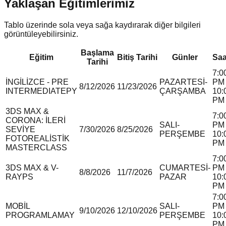
Yaklaşan Eğitimlerimiz
Tablo üzerinde sola veya sağa kaydırarak diğer bilgileri
görüntüleyebilirsiniz.
Başlama
Eğitim
Bitiş Tarihi
Günler
Saa
Tarihi
7:0
İNGİLİZCE - PRE
PAZARTESİ-
PM 
8/12/2026
11/23/2026
INTERMEDIATE
P
Y
ÇARŞAMBA
10:
PM
3DS MAX &
7:0
CORONA: İLERİ
SALI-
PM 
SEVİYE
7/30/2026
8/25/2026
PERŞEMBE
10:
FOTOREALİSTİK
PM
MASTERCLASS
7:0
3DS MAX & V-
CUMARTESİ-
PM 
8/8/2026
11/7/2026
RAY
P
S
PAZAR
10:
PM
7:0
MOBİL
SALI-
PM 
9/10/2026
12/10/2026
PROGRAMLAMA
Y
PERŞEMBE
10:
PM