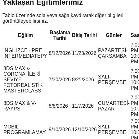
Yaklaşan Eğitimlerimiz
Tablo üzerinde sola veya sağa kaydırarak diğer bilgileri
görüntüleyebilirsiniz.
Başlama
Eğitim
Bitiş Tarihi
Günler
Saa
Tarihi
7:0
İNGİLİZCE - PRE
PAZARTESİ-
PM 
8/12/2026
11/23/2026
INTERMEDIATE
P
Y
ÇARŞAMBA
10:
PM
3DS MAX &
7:0
CORONA: İLERİ
SALI-
PM 
SEVİYE
7/30/2026
8/25/2026
PERŞEMBE
10:
FOTOREALİSTİK
PM
MASTERCLASS
7:0
3DS MAX & V-
CUMARTESİ-
PM 
8/8/2026
11/7/2026
RAY
P
S
PAZAR
10:
PM
7:0
MOBİL
SALI-
PM 
9/10/2026
12/10/2026
PROGRAMLAMA
Y
PERŞEMBE
10:
PM