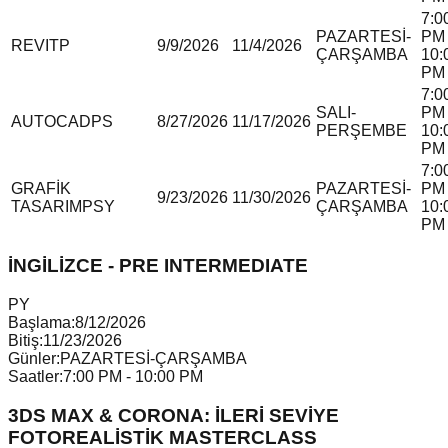
7:0
PAZARTESİ-
PM 
REVIT
P
9/9/2026
11/4/2026
ÇARŞAMBA
10:
PM
7:0
SALI-
PM 
AUTOCAD
P
S
8/27/2026
11/17/2026
PERŞEMBE
10:
PM
7:0
GRAFİK
PAZARTESİ-
PM 
9/23/2026
11/30/2026
TASARIM
P
S
Y
ÇARŞAMBA
10:
PM
İNGİLİZCE - PRE INTERMEDIATE
P
Y
Başlama:
8/12/2026
Bitiş:
11/23/2026
Günler:
PAZARTESİ-ÇARŞAMBA
Saatler:
7:00 PM - 10:00 PM
3DS MAX & CORONA: İLERİ SEVİYE
FOTOREALİSTİK MASTERCLASS