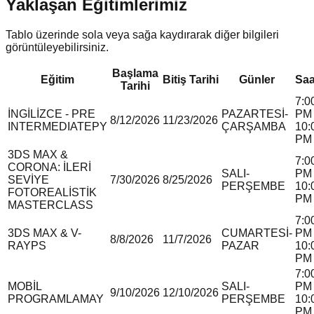
Yaklaşan Eğitimlerimiz
Tablo üzerinde sola veya sağa kaydırarak diğer bilgileri
görüntüleyebilirsiniz.
Başlama
Eğitim
Bitiş Tarihi
Günler
Saa
Tarihi
7:0
İNGİLİZCE - PRE
PAZARTESİ-
PM 
8/12/2026
11/23/2026
INTERMEDIATE
P
Y
ÇARŞAMBA
10:
PM
3DS MAX &
7:0
CORONA: İLERİ
SALI-
PM 
SEVİYE
7/30/2026
8/25/2026
PERŞEMBE
10:
FOTOREALİSTİK
PM
MASTERCLASS
7:0
3DS MAX & V-
CUMARTESİ-
PM 
8/8/2026
11/7/2026
RAY
P
S
PAZAR
10:
PM
7:0
MOBİL
SALI-
PM 
9/10/2026
12/10/2026
PROGRAMLAMA
Y
PERŞEMBE
10:
PM