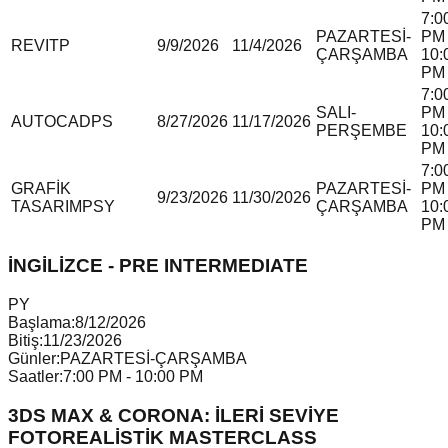
7:0
PAZARTESİ-
PM 
REVIT
P
9/9/2026
11/4/2026
ÇARŞAMBA
10:
PM
7:0
SALI-
PM 
AUTOCAD
P
S
8/27/2026
11/17/2026
PERŞEMBE
10:
PM
7:0
GRAFİK
PAZARTESİ-
PM 
9/23/2026
11/30/2026
TASARIM
P
S
Y
ÇARŞAMBA
10:
PM
İNGİLİZCE - PRE INTERMEDIATE
P
Y
Başlama:
8/12/2026
Bitiş:
11/23/2026
Günler:
PAZARTESİ-ÇARŞAMBA
Saatler:
7:00 PM - 10:00 PM
3DS MAX & CORONA: İLERİ SEVİYE
FOTOREALİSTİK MASTERCLASS