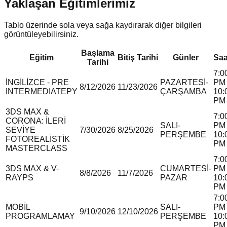
Yaklaşan Eğitimlerimiz
Tablo üzerinde sola veya sağa kaydırarak diğer bilgileri
görüntüleyebilirsiniz.
Başlama
Eğitim
Bitiş Tarihi
Günler
Saa
Tarihi
7:0
İNGİLİZCE - PRE
PAZARTESİ-
PM 
8/12/2026
11/23/2026
INTERMEDIATE
P
Y
ÇARŞAMBA
10:
PM
3DS MAX &
7:0
CORONA: İLERİ
SALI-
PM 
SEVİYE
7/30/2026
8/25/2026
PERŞEMBE
10:
FOTOREALİSTİK
PM
MASTERCLASS
7:0
3DS MAX & V-
CUMARTESİ-
PM 
8/8/2026
11/7/2026
RAY
P
S
PAZAR
10:
PM
7:0
MOBİL
SALI-
PM 
9/10/2026
12/10/2026
PROGRAMLAMA
Y
PERŞEMBE
10:
PM