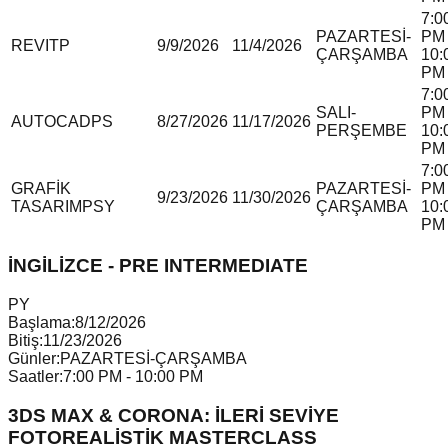
7:0
PAZARTESİ-
PM 
REVIT
P
9/9/2026
11/4/2026
ÇARŞAMBA
10:
PM
7:0
SALI-
PM 
AUTOCAD
P
S
8/27/2026
11/17/2026
PERŞEMBE
10:
PM
7:0
GRAFİK
PAZARTESİ-
PM 
9/23/2026
11/30/2026
TASARIM
P
S
Y
ÇARŞAMBA
10:
PM
İNGİLİZCE - PRE INTERMEDIATE
P
Y
Başlama:
8/12/2026
Bitiş:
11/23/2026
Günler:
PAZARTESİ-ÇARŞAMBA
Saatler:
7:00 PM - 10:00 PM
3DS MAX & CORONA: İLERİ SEVİYE
FOTOREALİSTİK MASTERCLASS