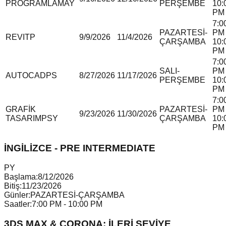
PROGRAMLAMA
Y
PERŞEMBE
10:
PM
7:0
PAZARTESİ-
PM 
REVIT
P
9/9/2026
11/4/2026
ÇARŞAMBA
10:
PM
7:0
SALI-
PM 
AUTOCAD
P
S
8/27/2026
11/17/2026
PERŞEMBE
10:
PM
7:0
GRAFİK
PAZARTESİ-
PM 
9/23/2026
11/30/2026
TASARIM
P
S
Y
ÇARŞAMBA
10:
PM
İNGİLİZCE - PRE INTERMEDIATE
P
Y
Başlama:
8/12/2026
Bitiş:
11/23/2026
Günler:
PAZARTESİ-ÇARŞAMBA
Saatler:
7:00 PM - 10:00 PM
3DS MAX & CORONA: İLERİ SEVİYE