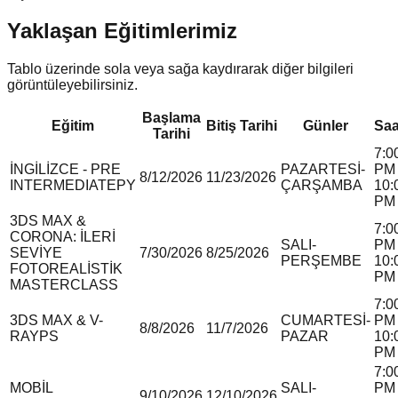
Yaklaşan Eğitimlerimiz
Tablo üzerinde sola veya sağa kaydırarak diğer bilgileri
görüntüleyebilirsiniz.
Başlama
Eğitim
Bitiş Tarihi
Günler
Saa
Tarihi
7:0
İNGİLİZCE - PRE
PAZARTESİ-
PM 
8/12/2026
11/23/2026
INTERMEDIATE
P
Y
ÇARŞAMBA
10:
PM
3DS MAX &
7:0
CORONA: İLERİ
SALI-
PM 
SEVİYE
7/30/2026
8/25/2026
PERŞEMBE
10:
FOTOREALİSTİK
PM
MASTERCLASS
7:0
3DS MAX & V-
CUMARTESİ-
PM 
8/8/2026
11/7/2026
RAY
P
S
PAZAR
10:
PM
7:0
MOBİL
SALI-
PM 
9/10/2026
12/10/2026