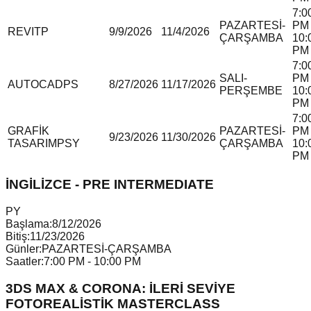
7:0
PAZARTESİ-
PM 
REVIT
P
9/9/2026
11/4/2026
ÇARŞAMBA
10:
PM
7:0
SALI-
PM 
AUTOCAD
P
S
8/27/2026
11/17/2026
PERŞEMBE
10:
PM
7:0
GRAFİK
PAZARTESİ-
PM 
9/23/2026
11/30/2026
TASARIM
P
S
Y
ÇARŞAMBA
10:
PM
İNGİLİZCE - PRE INTERMEDIATE
P
Y
Başlama:
8/12/2026
Bitiş:
11/23/2026
Günler:
PAZARTESİ-ÇARŞAMBA
Saatler:
7:00 PM - 10:00 PM
3DS MAX & CORONA: İLERİ SEVİYE
FOTOREALİSTİK MASTERCLASS