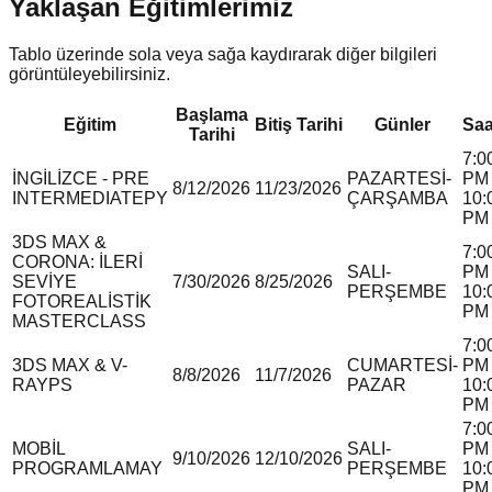
Yaklaşan Eğitimlerimiz
Tablo üzerinde sola veya sağa kaydırarak diğer bilgileri
görüntüleyebilirsiniz.
Başlama
Eğitim
Bitiş Tarihi
Günler
Saa
Tarihi
7:0
İNGİLİZCE - PRE
PAZARTESİ-
PM 
8/12/2026
11/23/2026
INTERMEDIATE
P
Y
ÇARŞAMBA
10:
PM
3DS MAX &
7:0
CORONA: İLERİ
SALI-
PM 
SEVİYE
7/30/2026
8/25/2026
PERŞEMBE
10:
FOTOREALİSTİK
PM
MASTERCLASS
7:0
3DS MAX & V-
CUMARTESİ-
PM 
8/8/2026
11/7/2026
RAY
P
S
PAZAR
10:
PM
7:0
MOBİL
SALI-
PM 
9/10/2026
12/10/2026
PROGRAMLAMA
Y
PERŞEMBE
10:
PM