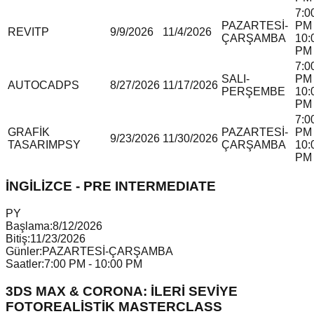
7:0
PAZARTESİ-
PM 
REVIT
P
9/9/2026
11/4/2026
ÇARŞAMBA
10:
PM
7:0
SALI-
PM 
AUTOCAD
P
S
8/27/2026
11/17/2026
PERŞEMBE
10:
PM
7:0
GRAFİK
PAZARTESİ-
PM 
9/23/2026
11/30/2026
TASARIM
P
S
Y
ÇARŞAMBA
10:
PM
İNGİLİZCE - PRE INTERMEDIATE
P
Y
Başlama:
8/12/2026
Bitiş:
11/23/2026
Günler:
PAZARTESİ-ÇARŞAMBA
Saatler:
7:00 PM - 10:00 PM
3DS MAX & CORONA: İLERİ SEVİYE
FOTOREALİSTİK MASTERCLASS