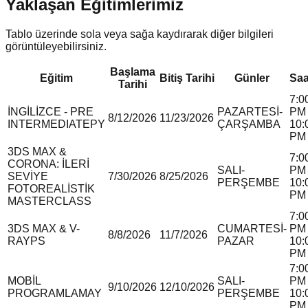
Yaklaşan Eğitimlerimiz
Tablo üzerinde sola veya sağa kaydırarak diğer bilgileri
görüntüleyebilirsiniz.
Başlama
Eğitim
Bitiş Tarihi
Günler
Saa
Tarihi
7:0
İNGİLİZCE - PRE
PAZARTESİ-
PM 
8/12/2026
11/23/2026
INTERMEDIATE
P
Y
ÇARŞAMBA
10:
PM
3DS MAX &
7:0
CORONA: İLERİ
SALI-
PM 
SEVİYE
7/30/2026
8/25/2026
PERŞEMBE
10:
FOTOREALİSTİK
PM
MASTERCLASS
7:0
3DS MAX & V-
CUMARTESİ-
PM 
8/8/2026
11/7/2026
RAY
P
S
PAZAR
10:
PM
7:0
MOBİL
SALI-
PM 
9/10/2026
12/10/2026
PROGRAMLAMA
Y
PERŞEMBE
10:
PM