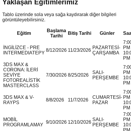
Yaklaşan Eğitimlerimiz
Tablo üzerinde sola veya sağa kaydırarak diğer bilgileri
görüntüleyebilirsiniz.
Başlama
Eğitim
Bitiş Tarihi
Günler
Saa
Tarihi
7:0
İNGİLİZCE - PRE
PAZARTESİ-
PM 
8/12/2026
11/23/2026
INTERMEDIATE
P
Y
ÇARŞAMBA
10:
PM
3DS MAX &
7:0
CORONA: İLERİ
SALI-
PM 
SEVİYE
7/30/2026
8/25/2026
PERŞEMBE
10:
FOTOREALİSTİK
PM
MASTERCLASS
7:0
3DS MAX & V-
CUMARTESİ-
PM 
8/8/2026
11/7/2026
RAY
P
S
PAZAR
10:
PM
7:0
MOBİL
SALI-
PM 
9/10/2026
12/10/2026
PROGRAMLAMA
Y
PERŞEMBE
10:
PM