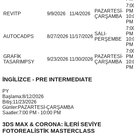
7:0
PAZARTESİ-
PM 
REVIT
P
9/9/2026
11/4/2026
ÇARŞAMBA
10:
PM
7:0
SALI-
PM 
AUTOCAD
P
S
8/27/2026
11/17/2026
PERŞEMBE
10:
PM
7:0
GRAFİK
PAZARTESİ-
PM 
9/23/2026
11/30/2026
TASARIM
P
S
Y
ÇARŞAMBA
10:
PM
İNGİLİZCE - PRE INTERMEDIATE
P
Y
Başlama:
8/12/2026
Bitiş:
11/23/2026
Günler:
PAZARTESİ-ÇARŞAMBA
Saatler:
7:00 PM - 10:00 PM
3DS MAX & CORONA: İLERİ SEVİYE
FOTOREALİSTİK MASTERCLASS