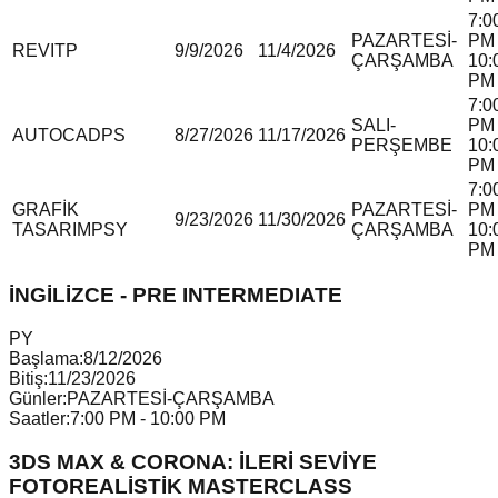
7:0
PAZARTESİ-
PM 
REVIT
P
9/9/2026
11/4/2026
ÇARŞAMBA
10:
PM
7:0
SALI-
PM 
AUTOCAD
P
S
8/27/2026
11/17/2026
PERŞEMBE
10:
PM
7:0
GRAFİK
PAZARTESİ-
PM 
9/23/2026
11/30/2026
TASARIM
P
S
Y
ÇARŞAMBA
10:
PM
İNGİLİZCE - PRE INTERMEDIATE
P
Y
Başlama:
8/12/2026
Bitiş:
11/23/2026
Günler:
PAZARTESİ-ÇARŞAMBA
Saatler:
7:00 PM - 10:00 PM
3DS MAX & CORONA: İLERİ SEVİYE
FOTOREALİSTİK MASTERCLASS