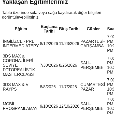
Yaklaşan Eğitimlerimiz
Tablo üzerinde sola veya sağa kaydırarak diğer bilgileri
görüntüleyebilirsiniz.
Başlama
Eğitim
Bitiş Tarihi
Günler
Saa
Tarihi
7:0
İNGİLİZCE - PRE
PAZARTESİ-
PM 
8/12/2026
11/23/2026
INTERMEDIATE
P
Y
ÇARŞAMBA
10:
PM
3DS MAX &
7:0
CORONA: İLERİ
SALI-
PM 
SEVİYE
7/30/2026
8/25/2026
PERŞEMBE
10:
FOTOREALİSTİK
PM
MASTERCLASS
7:0
3DS MAX & V-
CUMARTESİ-
PM 
8/8/2026
11/7/2026
RAY
P
S
PAZAR
10:
PM
7:0
MOBİL
SALI-
PM 
9/10/2026
12/10/2026
PROGRAMLAMA
Y
PERŞEMBE
10:
PM