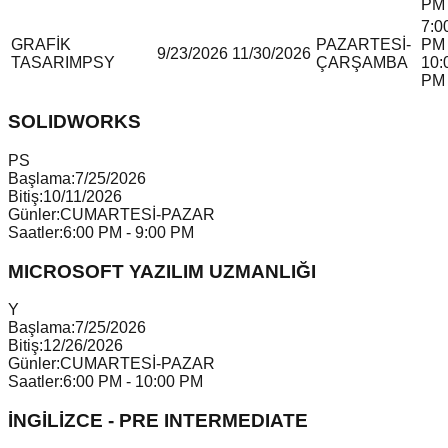
PM
7:0
GRAFİK
PAZARTESİ-
PM 
9/23/2026
11/30/2026
TASARIM
P
S
Y
ÇARŞAMBA
10:
PM
SOLIDWORKS
P
S
Başlama:
7/25/2026
Bitiş:
10/11/2026
Günler:
CUMARTESİ-PAZAR
Saatler:
6:00 PM - 9:00 PM
MICROSOFT YAZILIM UZMANLIĞI
Y
Başlama:
7/25/2026
Bitiş:
12/26/2026
Günler:
CUMARTESİ-PAZAR
Saatler:
6:00 PM - 10:00 PM
İNGİLİZCE - PRE INTERMEDIATE