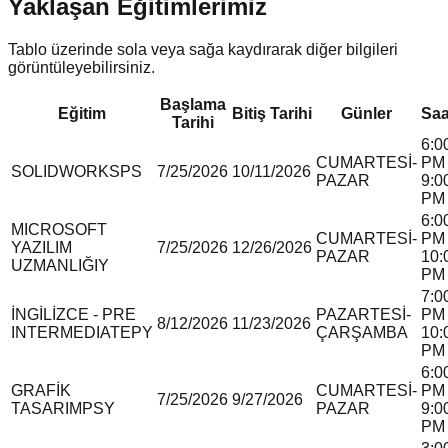
Yaklaşan Eğitimlerimiz
Tablo üzerinde sola veya sağa kaydırarak diğer bilgileri
görüntüleyebilirsiniz.
Başlama
Eğitim
Bitiş Tarihi
Günler
Saa
Tarihi
6:0
CUMARTESİ-
PM 
SOLIDWORKS
P
S
7/25/2026
10/11/2026
PAZAR
9:0
PM
6:0
MICROSOFT
CUMARTESİ-
PM 
YAZILIM
7/25/2026
12/26/2026
PAZAR
10:
UZMANLIĞI
Y
PM
7:0
İNGİLİZCE - PRE
PAZARTESİ-
PM 
8/12/2026
11/23/2026
INTERMEDIATE
P
Y
ÇARŞAMBA
10:
PM
6:0
GRAFİK
CUMARTESİ-
PM 
7/25/2026
9/27/2026
TASARIM
P
S
Y
PAZAR
9:0
PM