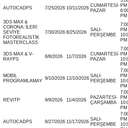
3:0
CUMARTESİ-
PM 
AUTOCAD
P
S
7/25/2026
10/11/2026
PAZAR
6:0
PM
3DS MAX &
7:0
CORONA: İLERİ
SALI-
PM 
SEVİYE
7/30/2026
8/25/2026
PERŞEMBE
10:
FOTOREALİSTİK
PM
MASTERCLASS
7:0
3DS MAX & V-
CUMARTESİ-
PM 
8/8/2026
11/7/2026
RAY
P
S
PAZAR
10:
PM
7:0
MOBİL
SALI-
PM 
9/10/2026
12/10/2026
PROGRAMLAMA
Y
PERŞEMBE
10:
PM
7:0
PAZARTESİ-
PM 
REVIT
P
9/9/2026
11/4/2026
ÇARŞAMBA
10:
PM
7:0
SALI-
PM 
AUTOCAD
P
S
8/27/2026
11/17/2026
PERŞEMBE
10: