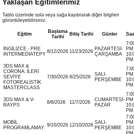
Yaklaşan Eğitimlerimiz
Tablo üzerinde sola veya sağa kaydırarak diğer bilgileri
görüntüleyebilirsiniz.
Başlama
Eğitim
Bitiş Tarihi
Günler
Saa
Tarihi
7:0
İNGİLİZCE - PRE
PAZARTESİ-
PM 
8/12/2026
11/23/2026
INTERMEDIATE
P
Y
ÇARŞAMBA
10:
PM
3DS MAX &
7:0
CORONA: İLERİ
SALI-
PM 
SEVİYE
7/30/2026
8/25/2026
PERŞEMBE
10:
FOTOREALİSTİK
PM
MASTERCLASS
7:0
3DS MAX & V-
CUMARTESİ-
PM 
8/8/2026
11/7/2026
RAY
P
S
PAZAR
10:
PM
7:0
MOBİL
SALI-
PM 
9/10/2026
12/10/2026
PROGRAMLAMA
Y
PERŞEMBE
10:
PM