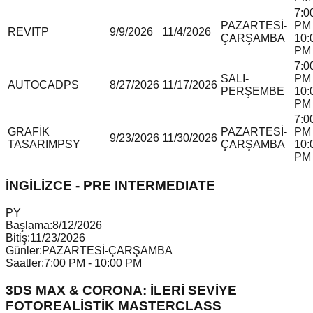
7:0
PAZARTESİ-
PM 
REVIT
P
9/9/2026
11/4/2026
ÇARŞAMBA
10:
PM
7:0
SALI-
PM 
AUTOCAD
P
S
8/27/2026
11/17/2026
PERŞEMBE
10:
PM
7:0
GRAFİK
PAZARTESİ-
PM 
9/23/2026
11/30/2026
TASARIM
P
S
Y
ÇARŞAMBA
10:
PM
İNGİLİZCE - PRE INTERMEDIATE
P
Y
Başlama:
8/12/2026
Bitiş:
11/23/2026
Günler:
PAZARTESİ-ÇARŞAMBA
Saatler:
7:00 PM - 10:00 PM
3DS MAX & CORONA: İLERİ SEVİYE
FOTOREALİSTİK MASTERCLASS