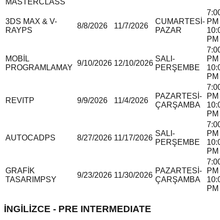
MASTERCLASS
7:0
3DS MAX & V-
CUMARTESİ-
PM 
8/8/2026
11/7/2026
RAY
P
S
PAZAR
10:
PM
7:0
MOBİL
SALI-
PM 
9/10/2026
12/10/2026
PROGRAMLAMA
Y
PERŞEMBE
10:
PM
7:0
PAZARTESİ-
PM 
REVIT
P
9/9/2026
11/4/2026
ÇARŞAMBA
10:
PM
7:0
SALI-
PM 
AUTOCAD
P
S
8/27/2026
11/17/2026
PERŞEMBE
10:
PM
7:0
GRAFİK
PAZARTESİ-
PM 
9/23/2026
11/30/2026
TASARIM
P
S
Y
ÇARŞAMBA
10:
PM
İNGİLİZCE - PRE INTERMEDIATE