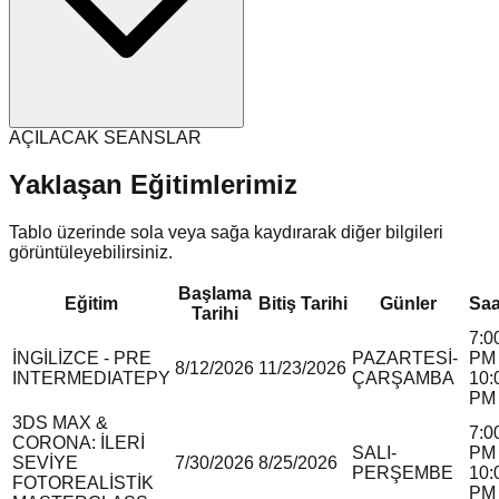
AÇILACAK SEANSLAR
Yaklaşan Eğitimlerimiz
Tablo üzerinde sola veya sağa kaydırarak diğer bilgileri
görüntüleyebilirsiniz.
Başlama
Eğitim
Bitiş Tarihi
Günler
Saa
Tarihi
7:0
İNGİLİZCE - PRE
PAZARTESİ-
PM 
8/12/2026
11/23/2026
INTERMEDIATE
P
Y
ÇARŞAMBA
10:
PM
3DS MAX &
7:0
CORONA: İLERİ
SALI-
PM 
SEVİYE
7/30/2026
8/25/2026
PERŞEMBE
10:
FOTOREALİSTİK
PM