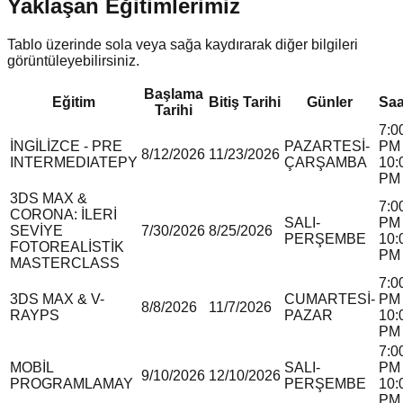
Yaklaşan Eğitimlerimiz
Tablo üzerinde sola veya sağa kaydırarak diğer bilgileri
görüntüleyebilirsiniz.
Başlama
Eğitim
Bitiş Tarihi
Günler
Saa
Tarihi
7:0
İNGİLİZCE - PRE
PAZARTESİ-
PM 
8/12/2026
11/23/2026
INTERMEDIATE
P
Y
ÇARŞAMBA
10:
PM
3DS MAX &
7:0
CORONA: İLERİ
SALI-
PM 
SEVİYE
7/30/2026
8/25/2026
PERŞEMBE
10:
FOTOREALİSTİK
PM
MASTERCLASS
7:0
3DS MAX & V-
CUMARTESİ-
PM 
8/8/2026
11/7/2026
RAY
P
S
PAZAR
10:
PM
7:0
MOBİL
SALI-
PM 
9/10/2026
12/10/2026
PROGRAMLAMA
Y
PERŞEMBE
10:
PM