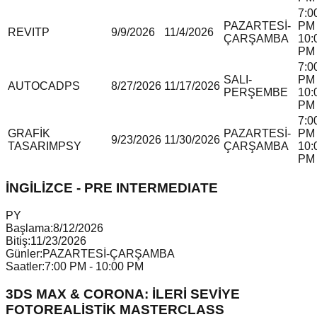
7:0
PAZARTESİ-
PM 
REVIT
P
9/9/2026
11/4/2026
ÇARŞAMBA
10:
PM
7:0
SALI-
PM 
AUTOCAD
P
S
8/27/2026
11/17/2026
PERŞEMBE
10:
PM
7:0
GRAFİK
PAZARTESİ-
PM 
9/23/2026
11/30/2026
TASARIM
P
S
Y
ÇARŞAMBA
10:
PM
İNGİLİZCE - PRE INTERMEDIATE
P
Y
Başlama:
8/12/2026
Bitiş:
11/23/2026
Günler:
PAZARTESİ-ÇARŞAMBA
Saatler:
7:00 PM - 10:00 PM
3DS MAX & CORONA: İLERİ SEVİYE
FOTOREALİSTİK MASTERCLASS