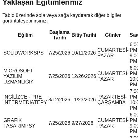
Yaklaşan Eğitimlerimiz
Tablo üzerinde sola veya sağa kaydırarak diğer bilgileri
görüntüleyebilirsiniz.
Başlama
Eğitim
Bitiş Tarihi
Günler
Saa
Tarihi
6:0
CUMARTESİ-
PM 
SOLIDWORKS
P
S
7/25/2026
10/11/2026
PAZAR
9:0
PM
6:0
MICROSOFT
CUMARTESİ-
PM 
YAZILIM
7/25/2026
12/26/2026
PAZAR
10:
UZMANLIĞI
Y
PM
7:0
İNGİLİZCE - PRE
PAZARTESİ-
PM 
8/12/2026
11/23/2026
INTERMEDIATE
P
Y
ÇARŞAMBA
10:
PM
6:0
GRAFİK
CUMARTESİ-
PM 
7/25/2026
9/27/2026
TASARIM
P
S
Y
PAZAR
9:0
PM