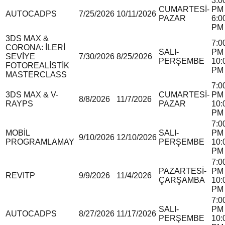
3:0
CUMARTESİ-
PM 
AUTOCAD
P
S
7/25/2026
10/11/2026
PAZAR
6:0
PM
3DS MAX &
7:0
CORONA: İLERİ
SALI-
PM 
SEVİYE
7/30/2026
8/25/2026
PERŞEMBE
10:
FOTOREALİSTİK
PM
MASTERCLASS
7:0
3DS MAX & V-
CUMARTESİ-
PM 
8/8/2026
11/7/2026
RAY
P
S
PAZAR
10:
PM
7:0
MOBİL
SALI-
PM 
9/10/2026
12/10/2026
PROGRAMLAMA
Y
PERŞEMBE
10:
PM
7:0
PAZARTESİ-
PM 
REVIT
P
9/9/2026
11/4/2026
ÇARŞAMBA
10:
PM
7:0
SALI-
PM 
AUTOCAD
P
S
8/27/2026
11/17/2026
PERŞEMBE
10: