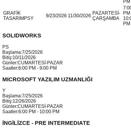
PM
7:0
GRAFİK
PAZARTESİ-
PM 
9/23/2026
11/30/2026
TASARIM
P
S
Y
ÇARŞAMBA
10:
PM
SOLIDWORKS
P
S
Başlama:
7/25/2026
Bitiş:
10/11/2026
Günler:
CUMARTESİ-PAZAR
Saatler:
6:00 PM - 9:00 PM
MICROSOFT YAZILIM UZMANLIĞI
Y
Başlama:
7/25/2026
Bitiş:
12/26/2026
Günler:
CUMARTESİ-PAZAR
Saatler:
6:00 PM - 10:00 PM
İNGİLİZCE - PRE INTERMEDIATE