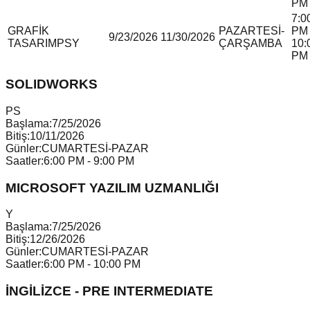
PM
7:0
GRAFİK
PAZARTESİ-
PM 
9/23/2026
11/30/2026
TASARIM
P
S
Y
ÇARŞAMBA
10:
PM
SOLIDWORKS
P
S
Başlama:
7/25/2026
Bitiş:
10/11/2026
Günler:
CUMARTESİ-PAZAR
Saatler:
6:00 PM - 9:00 PM
MICROSOFT YAZILIM UZMANLIĞI
Y
Başlama:
7/25/2026
Bitiş:
12/26/2026
Günler:
CUMARTESİ-PAZAR
Saatler:
6:00 PM - 10:00 PM
İNGİLİZCE - PRE INTERMEDIATE