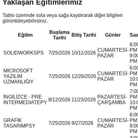
Yaklaşan Eğitimlerimiz
Tablo üzerinde sola veya sağa kaydırarak diğer bilgileri
görüntüleyebilirsiniz.
Başlama
Eğitim
Bitiş Tarihi
Günler
Saa
Tarihi
6:0
CUMARTESİ-
PM 
SOLIDWORKS
P
S
7/25/2026
10/11/2026
PAZAR
9:0
PM
6:0
MICROSOFT
CUMARTESİ-
PM 
YAZILIM
7/25/2026
12/26/2026
PAZAR
10:
UZMANLIĞI
Y
PM
7:0
İNGİLİZCE - PRE
PAZARTESİ-
PM 
8/12/2026
11/23/2026
INTERMEDIATE
P
Y
ÇARŞAMBA
10:
PM
6:0
GRAFİK
CUMARTESİ-
PM 
7/25/2026
9/27/2026
TASARIM
P
S
Y
PAZAR
9:0
PM