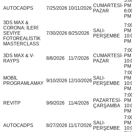
3:0
CUMARTESİ-
PM 
AUTOCAD
P
S
7/25/2026
10/11/2026
PAZAR
6:0
PM
3DS MAX &
7:0
CORONA: İLERİ
SALI-
PM 
SEVİYE
7/30/2026
8/25/2026
PERŞEMBE
10:
FOTOREALİSTİK
PM
MASTERCLASS
7:0
3DS MAX & V-
CUMARTESİ-
PM 
8/8/2026
11/7/2026
RAY
P
S
PAZAR
10:
PM
7:0
MOBİL
SALI-
PM 
9/10/2026
12/10/2026
PROGRAMLAMA
Y
PERŞEMBE
10:
PM
7:0
PAZARTESİ-
PM 
REVIT
P
9/9/2026
11/4/2026
ÇARŞAMBA
10:
PM
7:0
SALI-
PM 
AUTOCAD
P
S
8/27/2026
11/17/2026
PERŞEMBE
10: