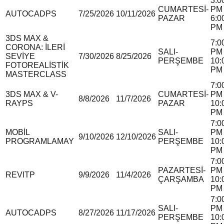
3:0
CUMARTESİ-
PM 
AUTOCAD
P
S
7/25/2026
10/11/2026
PAZAR
6:0
PM
3DS MAX &
7:0
CORONA: İLERİ
SALI-
PM 
SEVİYE
7/30/2026
8/25/2026
PERŞEMBE
10:
FOTOREALİSTİK
PM
MASTERCLASS
7:0
3DS MAX & V-
CUMARTESİ-
PM 
8/8/2026
11/7/2026
RAY
P
S
PAZAR
10:
PM
7:0
MOBİL
SALI-
PM 
9/10/2026
12/10/2026
PROGRAMLAMA
Y
PERŞEMBE
10:
PM
7:0
PAZARTESİ-
PM 
REVIT
P
9/9/2026
11/4/2026
ÇARŞAMBA
10:
PM
7:0
SALI-
PM 
AUTOCAD
P
S
8/27/2026
11/17/2026
PERŞEMBE
10: