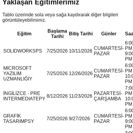
Yaklaşan Eğitimlerimiz
Tablo üzerinde sola veya sağa kaydırarak diğer bilgileri
görüntüleyebilirsiniz.
Başlama
Eğitim
Bitiş Tarihi
Günler
Saa
Tarihi
6:0
CUMARTESİ-
PM 
SOLIDWORKS
P
S
7/25/2026
10/11/2026
PAZAR
9:0
PM
6:0
MICROSOFT
CUMARTESİ-
PM 
YAZILIM
7/25/2026
12/26/2026
PAZAR
10:
UZMANLIĞI
Y
PM
7:0
İNGİLİZCE - PRE
PAZARTESİ-
PM 
8/12/2026
11/23/2026
INTERMEDIATE
P
Y
ÇARŞAMBA
10:
PM
6:0
GRAFİK
CUMARTESİ-
PM 
7/25/2026
9/27/2026
TASARIM
P
S
Y
PAZAR
9:0
PM