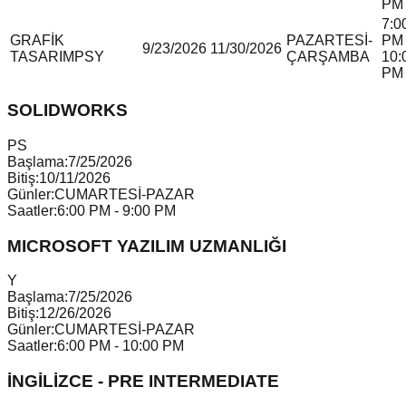
PM
7:0
GRAFİK
PAZARTESİ-
PM 
9/23/2026
11/30/2026
TASARIM
P
S
Y
ÇARŞAMBA
10:
PM
SOLIDWORKS
P
S
Başlama:
7/25/2026
Bitiş:
10/11/2026
Günler:
CUMARTESİ-PAZAR
Saatler:
6:00 PM - 9:00 PM
MICROSOFT YAZILIM UZMANLIĞI
Y
Başlama:
7/25/2026
Bitiş:
12/26/2026
Günler:
CUMARTESİ-PAZAR
Saatler:
6:00 PM - 10:00 PM
İNGİLİZCE - PRE INTERMEDIATE