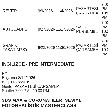
7:0
PAZARTESİ-
PM 
REVIT
P
9/9/2026
11/4/2026
ÇARŞAMBA
10:
PM
7:0
SALI-
PM 
AUTOCAD
P
S
8/27/2026
11/17/2026
PERŞEMBE
10:
PM
7:0
GRAFİK
PAZARTESİ-
PM 
9/23/2026
11/30/2026
TASARIM
P
S
Y
ÇARŞAMBA
10:
PM
İNGİLİZCE - PRE INTERMEDIATE
P
Y
Başlama:
8/12/2026
Bitiş:
11/23/2026
Günler:
PAZARTESİ-ÇARŞAMBA
Saatler:
7:00 PM - 10:00 PM
3DS MAX & CORONA: İLERİ SEVİYE
FOTOREALİSTİK MASTERCLASS