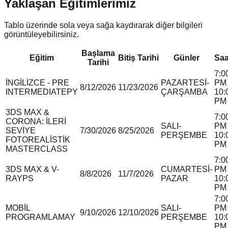
Yaklaşan Eğitimlerimiz
Tablo üzerinde sola veya sağa kaydırarak diğer bilgileri
görüntüleyebilirsiniz.
Başlama
Eğitim
Bitiş Tarihi
Günler
Saa
Tarihi
7:0
İNGİLİZCE - PRE
PAZARTESİ-
PM 
8/12/2026
11/23/2026
INTERMEDIATE
P
Y
ÇARŞAMBA
10:
PM
3DS MAX &
7:0
CORONA: İLERİ
SALI-
PM 
SEVİYE
7/30/2026
8/25/2026
PERŞEMBE
10:
FOTOREALİSTİK
PM
MASTERCLASS
7:0
3DS MAX & V-
CUMARTESİ-
PM 
8/8/2026
11/7/2026
RAY
P
S
PAZAR
10:
PM
7:0
MOBİL
SALI-
PM 
9/10/2026
12/10/2026
PROGRAMLAMA
Y
PERŞEMBE
10:
PM