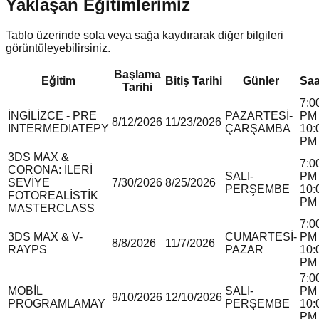
Yaklaşan Eğitimlerimiz
Tablo üzerinde sola veya sağa kaydırarak diğer bilgileri
görüntüleyebilirsiniz.
Başlama
Eğitim
Bitiş Tarihi
Günler
Saa
Tarihi
7:0
İNGİLİZCE - PRE
PAZARTESİ-
PM 
8/12/2026
11/23/2026
INTERMEDIATE
P
Y
ÇARŞAMBA
10:
PM
3DS MAX &
7:0
CORONA: İLERİ
SALI-
PM 
SEVİYE
7/30/2026
8/25/2026
PERŞEMBE
10:
FOTOREALİSTİK
PM
MASTERCLASS
7:0
3DS MAX & V-
CUMARTESİ-
PM 
8/8/2026
11/7/2026
RAY
P
S
PAZAR
10:
PM
7:0
MOBİL
SALI-
PM 
9/10/2026
12/10/2026
PROGRAMLAMA
Y
PERŞEMBE
10:
PM