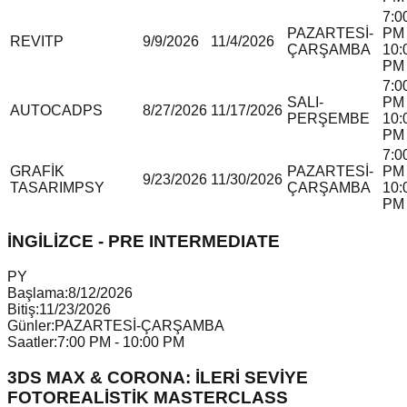
7:0
PAZARTESİ-
PM 
REVIT
P
9/9/2026
11/4/2026
ÇARŞAMBA
10:
PM
7:0
SALI-
PM 
AUTOCAD
P
S
8/27/2026
11/17/2026
PERŞEMBE
10:
PM
7:0
GRAFİK
PAZARTESİ-
PM 
9/23/2026
11/30/2026
TASARIM
P
S
Y
ÇARŞAMBA
10:
PM
İNGİLİZCE - PRE INTERMEDIATE
P
Y
Başlama:
8/12/2026
Bitiş:
11/23/2026
Günler:
PAZARTESİ-ÇARŞAMBA
Saatler:
7:00 PM - 10:00 PM
3DS MAX & CORONA: İLERİ SEVİYE
FOTOREALİSTİK MASTERCLASS