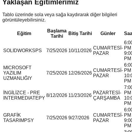
Yaklaşan Eğitimlerimiz
Tablo üzerinde sola veya sağa kaydırarak diğer bilgileri
görüntüleyebilirsiniz.
Başlama
Eğitim
Bitiş Tarihi
Günler
Saa
Tarihi
6:0
CUMARTESİ-
PM 
SOLIDWORKS
P
S
7/25/2026
10/11/2026
PAZAR
9:0
PM
6:0
MICROSOFT
CUMARTESİ-
PM 
YAZILIM
7/25/2026
12/26/2026
PAZAR
10:
UZMANLIĞI
Y
PM
7:0
İNGİLİZCE - PRE
PAZARTESİ-
PM 
8/12/2026
11/23/2026
INTERMEDIATE
P
Y
ÇARŞAMBA
10:
PM
6:0
GRAFİK
CUMARTESİ-
PM 
7/25/2026
9/27/2026
TASARIM
P
S
Y
PAZAR
9:0
PM