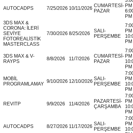
3:0
CUMARTESİ-
PM 
AUTOCAD
P
S
7/25/2026
10/11/2026
PAZAR
6:0
PM
3DS MAX &
7:0
CORONA: İLERİ
SALI-
PM 
SEVİYE
7/30/2026
8/25/2026
PERŞEMBE
10:
FOTOREALİSTİK
PM
MASTERCLASS
7:0
3DS MAX & V-
CUMARTESİ-
PM 
8/8/2026
11/7/2026
RAY
P
S
PAZAR
10:
PM
7:0
MOBİL
SALI-
PM 
9/10/2026
12/10/2026
PROGRAMLAMA
Y
PERŞEMBE
10:
PM
7:0
PAZARTESİ-
PM 
REVIT
P
9/9/2026
11/4/2026
ÇARŞAMBA
10:
PM
7:0
SALI-
PM 
AUTOCAD
P
S
8/27/2026
11/17/2026
PERŞEMBE
10: