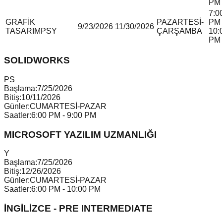
PM
7:0
GRAFİK
PAZARTESİ-
PM 
9/23/2026
11/30/2026
TASARIM
P
S
Y
ÇARŞAMBA
10:
PM
SOLIDWORKS
P
S
Başlama:
7/25/2026
Bitiş:
10/11/2026
Günler:
CUMARTESİ-PAZAR
Saatler:
6:00 PM - 9:00 PM
MICROSOFT YAZILIM UZMANLIĞI
Y
Başlama:
7/25/2026
Bitiş:
12/26/2026
Günler:
CUMARTESİ-PAZAR
Saatler:
6:00 PM - 10:00 PM
İNGİLİZCE - PRE INTERMEDIATE