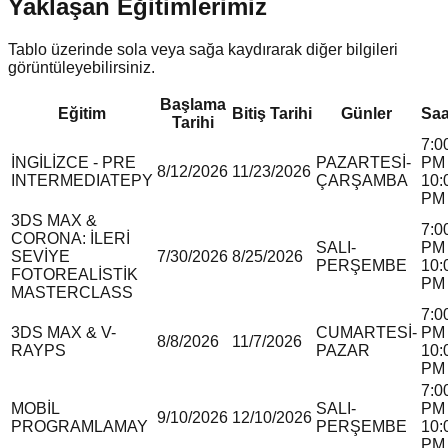
Yaklaşan Eğitimlerimiz
Tablo üzerinde sola veya sağa kaydırarak diğer bilgileri
görüntüleyebilirsiniz.
Başlama
Eğitim
Bitiş Tarihi
Günler
Saa
Tarihi
7:0
İNGİLİZCE - PRE
PAZARTESİ-
PM 
8/12/2026
11/23/2026
INTERMEDIATE
P
Y
ÇARŞAMBA
10:
PM
3DS MAX &
7:0
CORONA: İLERİ
SALI-
PM 
SEVİYE
7/30/2026
8/25/2026
PERŞEMBE
10:
FOTOREALİSTİK
PM
MASTERCLASS
7:0
3DS MAX & V-
CUMARTESİ-
PM 
8/8/2026
11/7/2026
RAY
P
S
PAZAR
10:
PM
7:0
MOBİL
SALI-
PM 
9/10/2026
12/10/2026
PROGRAMLAMA
Y
PERŞEMBE
10:
PM