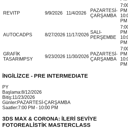
7:0
PAZARTESİ-
PM 
REVIT
P
9/9/2026
11/4/2026
ÇARŞAMBA
10:
PM
7:0
SALI-
PM 
AUTOCAD
P
S
8/27/2026
11/17/2026
PERŞEMBE
10:
PM
7:0
GRAFİK
PAZARTESİ-
PM 
9/23/2026
11/30/2026
TASARIM
P
S
Y
ÇARŞAMBA
10:
PM
İNGİLİZCE - PRE INTERMEDIATE
P
Y
Başlama:
8/12/2026
Bitiş:
11/23/2026
Günler:
PAZARTESİ-ÇARŞAMBA
Saatler:
7:00 PM - 10:00 PM
3DS MAX & CORONA: İLERİ SEVİYE
FOTOREALİSTİK MASTERCLASS