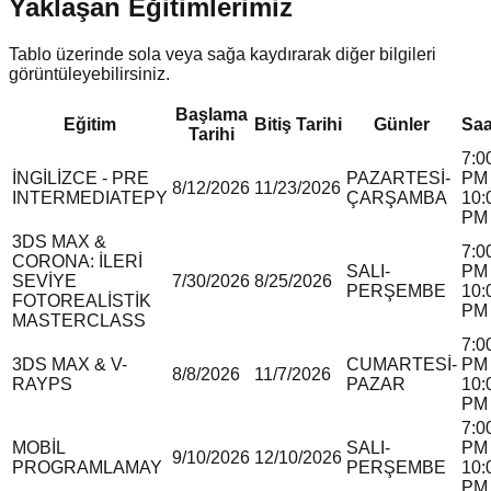
Yaklaşan Eğitimlerimiz
Tablo üzerinde sola veya sağa kaydırarak diğer bilgileri
görüntüleyebilirsiniz.
Başlama
Eğitim
Bitiş Tarihi
Günler
Saa
Tarihi
7:0
İNGİLİZCE - PRE
PAZARTESİ-
PM 
8/12/2026
11/23/2026
INTERMEDIATE
P
Y
ÇARŞAMBA
10:
PM
3DS MAX &
7:0
CORONA: İLERİ
SALI-
PM 
SEVİYE
7/30/2026
8/25/2026
PERŞEMBE
10:
FOTOREALİSTİK
PM
MASTERCLASS
7:0
3DS MAX & V-
CUMARTESİ-
PM 
8/8/2026
11/7/2026
RAY
P
S
PAZAR
10:
PM
7:0
MOBİL
SALI-
PM 
9/10/2026
12/10/2026
PROGRAMLAMA
Y
PERŞEMBE
10:
PM