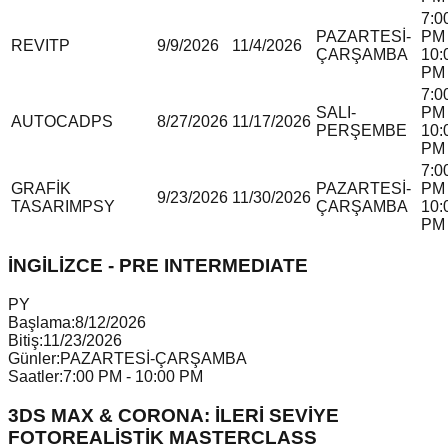
7:0
PAZARTESİ-
PM 
REVIT
P
9/9/2026
11/4/2026
ÇARŞAMBA
10:
PM
7:0
SALI-
PM 
AUTOCAD
P
S
8/27/2026
11/17/2026
PERŞEMBE
10:
PM
7:0
GRAFİK
PAZARTESİ-
PM 
9/23/2026
11/30/2026
TASARIM
P
S
Y
ÇARŞAMBA
10:
PM
İNGİLİZCE - PRE INTERMEDIATE
P
Y
Başlama:
8/12/2026
Bitiş:
11/23/2026
Günler:
PAZARTESİ-ÇARŞAMBA
Saatler:
7:00 PM - 10:00 PM
3DS MAX & CORONA: İLERİ SEVİYE
FOTOREALİSTİK MASTERCLASS