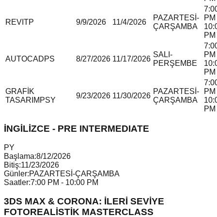
7:0
PAZARTESİ-
PM 
REVIT
P
9/9/2026
11/4/2026
ÇARŞAMBA
10:
PM
7:0
SALI-
PM 
AUTOCAD
P
S
8/27/2026
11/17/2026
PERŞEMBE
10:
PM
7:0
GRAFİK
PAZARTESİ-
PM 
9/23/2026
11/30/2026
TASARIM
P
S
Y
ÇARŞAMBA
10:
PM
İNGİLİZCE - PRE INTERMEDIATE
P
Y
Başlama:
8/12/2026
Bitiş:
11/23/2026
Günler:
PAZARTESİ-ÇARŞAMBA
Saatler:
7:00 PM - 10:00 PM
3DS MAX & CORONA: İLERİ SEVİYE
FOTOREALİSTİK MASTERCLASS