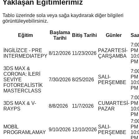
Yaklaşan Eğitimlerimiz
Tablo üzerinde sola veya sağa kaydırarak diğer bilgileri
görüntüleyebilirsiniz.
Başlama
Eğitim
Bitiş Tarihi
Günler
Saa
Tarihi
7:0
İNGİLİZCE - PRE
PAZARTESİ-
PM 
8/12/2026
11/23/2026
INTERMEDIATE
P
Y
ÇARŞAMBA
10:
PM
3DS MAX &
7:0
CORONA: İLERİ
SALI-
PM 
SEVİYE
7/30/2026
8/25/2026
PERŞEMBE
10:
FOTOREALİSTİK
PM
MASTERCLASS
7:0
3DS MAX & V-
CUMARTESİ-
PM 
8/8/2026
11/7/2026
RAY
P
S
PAZAR
10:
PM
7:0
MOBİL
SALI-
PM 
9/10/2026
12/10/2026
PROGRAMLAMA
Y
PERŞEMBE
10:
PM