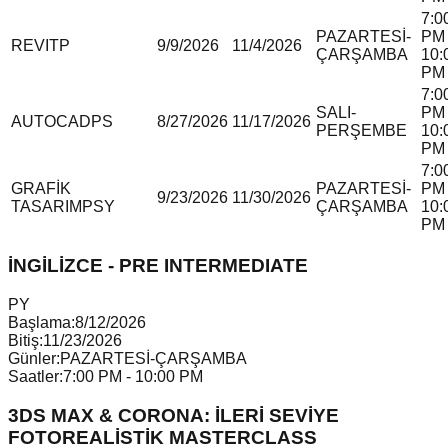
7:0
PAZARTESİ-
PM 
REVIT
P
9/9/2026
11/4/2026
ÇARŞAMBA
10:
PM
7:0
SALI-
PM 
AUTOCAD
P
S
8/27/2026
11/17/2026
PERŞEMBE
10:
PM
7:0
GRAFİK
PAZARTESİ-
PM 
9/23/2026
11/30/2026
TASARIM
P
S
Y
ÇARŞAMBA
10:
PM
İNGİLİZCE - PRE INTERMEDIATE
P
Y
Başlama:
8/12/2026
Bitiş:
11/23/2026
Günler:
PAZARTESİ-ÇARŞAMBA
Saatler:
7:00 PM - 10:00 PM
3DS MAX & CORONA: İLERİ SEVİYE
FOTOREALİSTİK MASTERCLASS