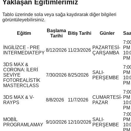
Yaklaşan Eğitimlerimiz
Tablo üzerinde sola veya sağa kaydırarak diğer bilgileri
görüntüleyebilirsiniz.
Başlama
Eğitim
Bitiş Tarihi
Günler
Saa
Tarihi
7:0
İNGİLİZCE - PRE
PAZARTESİ-
PM 
8/12/2026
11/23/2026
INTERMEDIATE
P
Y
ÇARŞAMBA
10:
PM
3DS MAX &
7:0
CORONA: İLERİ
SALI-
PM 
SEVİYE
7/30/2026
8/25/2026
PERŞEMBE
10:
FOTOREALİSTİK
PM
MASTERCLASS
7:0
3DS MAX & V-
CUMARTESİ-
PM 
8/8/2026
11/7/2026
RAY
P
S
PAZAR
10:
PM
7:0
MOBİL
SALI-
PM 
9/10/2026
12/10/2026
PROGRAMLAMA
Y
PERŞEMBE
10:
PM