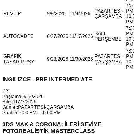
7:0
PAZARTESİ-
PM 
REVIT
P
9/9/2026
11/4/2026
ÇARŞAMBA
10:
PM
7:0
SALI-
PM 
AUTOCAD
P
S
8/27/2026
11/17/2026
PERŞEMBE
10:
PM
7:0
GRAFİK
PAZARTESİ-
PM 
9/23/2026
11/30/2026
TASARIM
P
S
Y
ÇARŞAMBA
10:
PM
İNGİLİZCE - PRE INTERMEDIATE
P
Y
Başlama:
8/12/2026
Bitiş:
11/23/2026
Günler:
PAZARTESİ-ÇARŞAMBA
Saatler:
7:00 PM - 10:00 PM
3DS MAX & CORONA: İLERİ SEVİYE
FOTOREALİSTİK MASTERCLASS