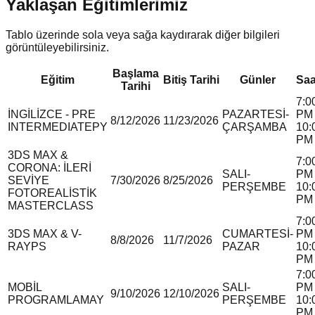
Yaklaşan Eğitimlerimiz
Tablo üzerinde sola veya sağa kaydırarak diğer bilgileri
görüntüleyebilirsiniz.
Başlama
Eğitim
Bitiş Tarihi
Günler
Saa
Tarihi
7:0
İNGİLİZCE - PRE
PAZARTESİ-
PM 
8/12/2026
11/23/2026
INTERMEDIATE
P
Y
ÇARŞAMBA
10:
PM
3DS MAX &
7:0
CORONA: İLERİ
SALI-
PM 
SEVİYE
7/30/2026
8/25/2026
PERŞEMBE
10:
FOTOREALİSTİK
PM
MASTERCLASS
7:0
3DS MAX & V-
CUMARTESİ-
PM 
8/8/2026
11/7/2026
RAY
P
S
PAZAR
10:
PM
7:0
MOBİL
SALI-
PM 
9/10/2026
12/10/2026
PROGRAMLAMA
Y
PERŞEMBE
10:
PM