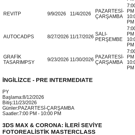
7:0
PAZARTESİ-
PM 
REVIT
P
9/9/2026
11/4/2026
ÇARŞAMBA
10:
PM
7:0
SALI-
PM 
AUTOCAD
P
S
8/27/2026
11/17/2026
PERŞEMBE
10:
PM
7:0
GRAFİK
PAZARTESİ-
PM 
9/23/2026
11/30/2026
TASARIM
P
S
Y
ÇARŞAMBA
10:
PM
İNGİLİZCE - PRE INTERMEDIATE
P
Y
Başlama:
8/12/2026
Bitiş:
11/23/2026
Günler:
PAZARTESİ-ÇARŞAMBA
Saatler:
7:00 PM - 10:00 PM
3DS MAX & CORONA: İLERİ SEVİYE
FOTOREALİSTİK MASTERCLASS