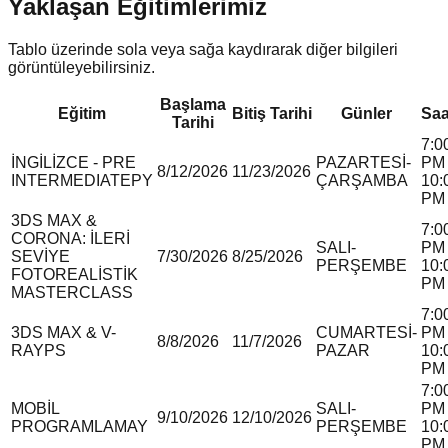
Yaklaşan Eğitimlerimiz
Tablo üzerinde sola veya sağa kaydırarak diğer bilgileri
görüntüleyebilirsiniz.
Başlama
Eğitim
Bitiş Tarihi
Günler
Saa
Tarihi
7:0
İNGİLİZCE - PRE
PAZARTESİ-
PM 
8/12/2026
11/23/2026
INTERMEDIATE
P
Y
ÇARŞAMBA
10:
PM
3DS MAX &
7:0
CORONA: İLERİ
SALI-
PM 
SEVİYE
7/30/2026
8/25/2026
PERŞEMBE
10:
FOTOREALİSTİK
PM
MASTERCLASS
7:0
3DS MAX & V-
CUMARTESİ-
PM 
8/8/2026
11/7/2026
RAY
P
S
PAZAR
10:
PM
7:0
MOBİL
SALI-
PM 
9/10/2026
12/10/2026
PROGRAMLAMA
Y
PERŞEMBE
10:
PM