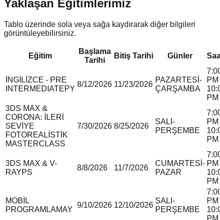
Yaklaşan Eğitimlerimiz
Tablo üzerinde sola veya sağa kaydırarak diğer bilgileri
görüntüleyebilirsiniz.
Başlama
Eğitim
Bitiş Tarihi
Günler
Saa
Tarihi
7:0
İNGİLİZCE - PRE
PAZARTESİ-
PM 
8/12/2026
11/23/2026
INTERMEDIATE
P
Y
ÇARŞAMBA
10:
PM
3DS MAX &
7:0
CORONA: İLERİ
SALI-
PM 
SEVİYE
7/30/2026
8/25/2026
PERŞEMBE
10:
FOTOREALİSTİK
PM
MASTERCLASS
7:0
3DS MAX & V-
CUMARTESİ-
PM 
8/8/2026
11/7/2026
RAY
P
S
PAZAR
10:
PM
7:0
MOBİL
SALI-
PM 
9/10/2026
12/10/2026
PROGRAMLAMA
Y
PERŞEMBE
10:
PM