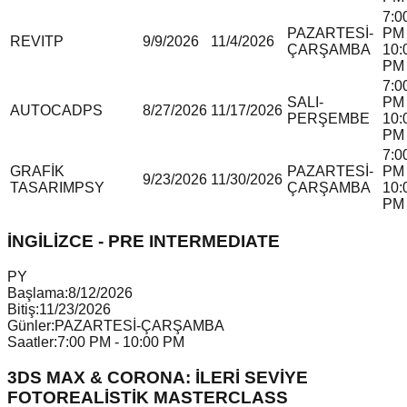
7:0
PAZARTESİ-
PM 
REVIT
P
9/9/2026
11/4/2026
ÇARŞAMBA
10:
PM
7:0
SALI-
PM 
AUTOCAD
P
S
8/27/2026
11/17/2026
PERŞEMBE
10:
PM
7:0
GRAFİK
PAZARTESİ-
PM 
9/23/2026
11/30/2026
TASARIM
P
S
Y
ÇARŞAMBA
10:
PM
İNGİLİZCE - PRE INTERMEDIATE
P
Y
Başlama:
8/12/2026
Bitiş:
11/23/2026
Günler:
PAZARTESİ-ÇARŞAMBA
Saatler:
7:00 PM - 10:00 PM
3DS MAX & CORONA: İLERİ SEVİYE
FOTOREALİSTİK MASTERCLASS