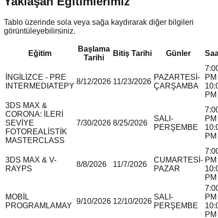
Yaklaşan Eğitimlerimiz
Tablo üzerinde sola veya sağa kaydırarak diğer bilgileri
görüntüleyebilirsiniz.
Başlama
Eğitim
Bitiş Tarihi
Günler
Saa
Tarihi
7:0
İNGİLİZCE - PRE
PAZARTESİ-
PM 
8/12/2026
11/23/2026
INTERMEDIATE
P
Y
ÇARŞAMBA
10:
PM
3DS MAX &
7:0
CORONA: İLERİ
SALI-
PM 
SEVİYE
7/30/2026
8/25/2026
PERŞEMBE
10:
FOTOREALİSTİK
PM
MASTERCLASS
7:0
3DS MAX & V-
CUMARTESİ-
PM 
8/8/2026
11/7/2026
RAY
P
S
PAZAR
10:
PM
7:0
MOBİL
SALI-
PM 
9/10/2026
12/10/2026
PROGRAMLAMA
Y
PERŞEMBE
10:
PM