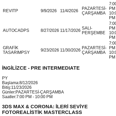
7:0
PAZARTESİ-
PM 
REVIT
P
9/9/2026
11/4/2026
ÇARŞAMBA
10:
PM
7:0
SALI-
PM 
AUTOCAD
P
S
8/27/2026
11/17/2026
PERŞEMBE
10:
PM
7:0
GRAFİK
PAZARTESİ-
PM 
9/23/2026
11/30/2026
TASARIM
P
S
Y
ÇARŞAMBA
10:
PM
İNGİLİZCE - PRE INTERMEDIATE
P
Y
Başlama:
8/12/2026
Bitiş:
11/23/2026
Günler:
PAZARTESİ-ÇARŞAMBA
Saatler:
7:00 PM - 10:00 PM
3DS MAX & CORONA: İLERİ SEVİYE
FOTOREALİSTİK MASTERCLASS