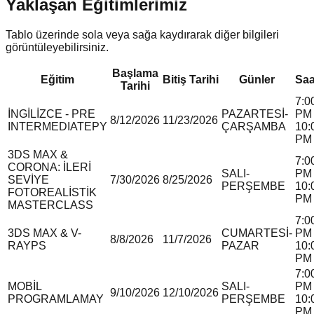
Yaklaşan Eğitimlerimiz
Tablo üzerinde sola veya sağa kaydırarak diğer bilgileri
görüntüleyebilirsiniz.
Başlama
Eğitim
Bitiş Tarihi
Günler
Saa
Tarihi
7:0
İNGİLİZCE - PRE
PAZARTESİ-
PM 
8/12/2026
11/23/2026
INTERMEDIATE
P
Y
ÇARŞAMBA
10:
PM
3DS MAX &
7:0
CORONA: İLERİ
SALI-
PM 
SEVİYE
7/30/2026
8/25/2026
PERŞEMBE
10:
FOTOREALİSTİK
PM
MASTERCLASS
7:0
3DS MAX & V-
CUMARTESİ-
PM 
8/8/2026
11/7/2026
RAY
P
S
PAZAR
10:
PM
7:0
MOBİL
SALI-
PM 
9/10/2026
12/10/2026
PROGRAMLAMA
Y
PERŞEMBE
10:
PM