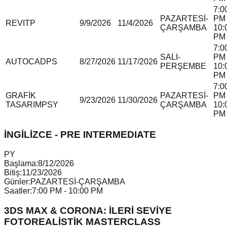
7:0
PAZARTESİ-
PM 
REVIT
P
9/9/2026
11/4/2026
ÇARŞAMBA
10:
PM
7:0
SALI-
PM 
AUTOCAD
P
S
8/27/2026
11/17/2026
PERŞEMBE
10:
PM
7:0
GRAFİK
PAZARTESİ-
PM 
9/23/2026
11/30/2026
TASARIM
P
S
Y
ÇARŞAMBA
10:
PM
İNGİLİZCE - PRE INTERMEDIATE
P
Y
Başlama:
8/12/2026
Bitiş:
11/23/2026
Günler:
PAZARTESİ-ÇARŞAMBA
Saatler:
7:00 PM - 10:00 PM
3DS MAX & CORONA: İLERİ SEVİYE
FOTOREALİSTİK MASTERCLASS