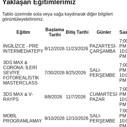
Yaklaşan Eğitimlerimiz
Tablo üzerinde sola veya sağa kaydırarak diğer bilgileri
görüntüleyebilirsiniz.
Başlama
Eğitim
Bitiş Tarihi
Günler
Saa
Tarihi
7:0
İNGİLİZCE - PRE
PAZARTESİ-
PM 
8/12/2026
11/23/2026
INTERMEDIATE
P
Y
ÇARŞAMBA
10:
PM
3DS MAX &
7:0
CORONA: İLERİ
SALI-
PM 
SEVİYE
7/30/2026
8/25/2026
PERŞEMBE
10:
FOTOREALİSTİK
PM
MASTERCLASS
7:0
3DS MAX & V-
CUMARTESİ-
PM 
8/8/2026
11/7/2026
RAY
P
S
PAZAR
10:
PM
7:0
MOBİL
SALI-
PM 
9/10/2026
12/10/2026
PROGRAMLAMA
Y
PERŞEMBE
10:
PM