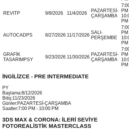
7:0
PAZARTESİ-
PM 
REVIT
P
9/9/2026
11/4/2026
ÇARŞAMBA
10:
PM
7:0
SALI-
PM 
AUTOCAD
P
S
8/27/2026
11/17/2026
PERŞEMBE
10:
PM
7:0
GRAFİK
PAZARTESİ-
PM 
9/23/2026
11/30/2026
TASARIM
P
S
Y
ÇARŞAMBA
10:
PM
İNGİLİZCE - PRE INTERMEDIATE
P
Y
Başlama:
8/12/2026
Bitiş:
11/23/2026
Günler:
PAZARTESİ-ÇARŞAMBA
Saatler:
7:00 PM - 10:00 PM
3DS MAX & CORONA: İLERİ SEVİYE
FOTOREALİSTİK MASTERCLASS