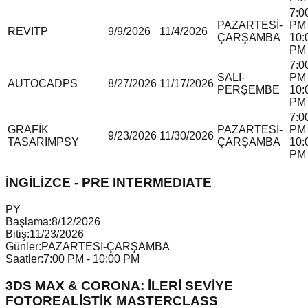
7:0
PAZARTESİ-
PM 
REVIT
P
9/9/2026
11/4/2026
ÇARŞAMBA
10:
PM
7:0
SALI-
PM 
AUTOCAD
P
S
8/27/2026
11/17/2026
PERŞEMBE
10:
PM
7:0
GRAFİK
PAZARTESİ-
PM 
9/23/2026
11/30/2026
TASARIM
P
S
Y
ÇARŞAMBA
10:
PM
İNGİLİZCE - PRE INTERMEDIATE
P
Y
Başlama:
8/12/2026
Bitiş:
11/23/2026
Günler:
PAZARTESİ-ÇARŞAMBA
Saatler:
7:00 PM - 10:00 PM
3DS MAX & CORONA: İLERİ SEVİYE
FOTOREALİSTİK MASTERCLASS