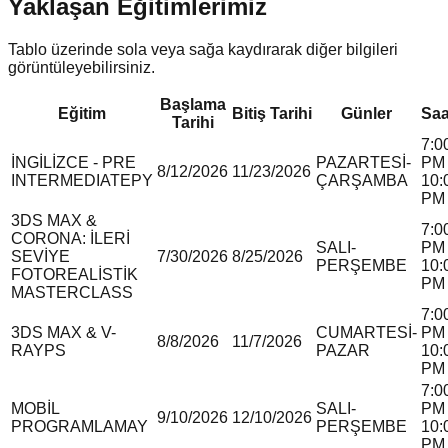
Yaklaşan Eğitimlerimiz
Tablo üzerinde sola veya sağa kaydırarak diğer bilgileri
görüntüleyebilirsiniz.
Başlama
Eğitim
Bitiş Tarihi
Günler
Saa
Tarihi
7:0
İNGİLİZCE - PRE
PAZARTESİ-
PM 
8/12/2026
11/23/2026
INTERMEDIATE
P
Y
ÇARŞAMBA
10:
PM
3DS MAX &
7:0
CORONA: İLERİ
SALI-
PM 
SEVİYE
7/30/2026
8/25/2026
PERŞEMBE
10:
FOTOREALİSTİK
PM
MASTERCLASS
7:0
3DS MAX & V-
CUMARTESİ-
PM 
8/8/2026
11/7/2026
RAY
P
S
PAZAR
10:
PM
7:0
MOBİL
SALI-
PM 
9/10/2026
12/10/2026
PROGRAMLAMA
Y
PERŞEMBE
10:
PM