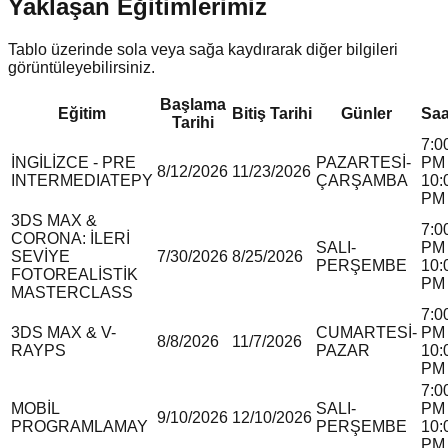
Yaklaşan Eğitimlerimiz
Tablo üzerinde sola veya sağa kaydırarak diğer bilgileri
görüntüleyebilirsiniz.
Başlama
Eğitim
Bitiş Tarihi
Günler
Saa
Tarihi
7:0
İNGİLİZCE - PRE
PAZARTESİ-
PM 
8/12/2026
11/23/2026
INTERMEDIATE
P
Y
ÇARŞAMBA
10:
PM
3DS MAX &
7:0
CORONA: İLERİ
SALI-
PM 
SEVİYE
7/30/2026
8/25/2026
PERŞEMBE
10:
FOTOREALİSTİK
PM
MASTERCLASS
7:0
3DS MAX & V-
CUMARTESİ-
PM 
8/8/2026
11/7/2026
RAY
P
S
PAZAR
10:
PM
7:0
MOBİL
SALI-
PM 
9/10/2026
12/10/2026
PROGRAMLAMA
Y
PERŞEMBE
10:
PM