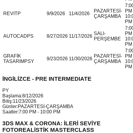
7:0
PAZARTESİ-
PM 
REVIT
P
9/9/2026
11/4/2026
ÇARŞAMBA
10:
PM
7:0
SALI-
PM 
AUTOCAD
P
S
8/27/2026
11/17/2026
PERŞEMBE
10:
PM
7:0
GRAFİK
PAZARTESİ-
PM 
9/23/2026
11/30/2026
TASARIM
P
S
Y
ÇARŞAMBA
10:
PM
İNGİLİZCE - PRE INTERMEDIATE
P
Y
Başlama:
8/12/2026
Bitiş:
11/23/2026
Günler:
PAZARTESİ-ÇARŞAMBA
Saatler:
7:00 PM - 10:00 PM
3DS MAX & CORONA: İLERİ SEVİYE
FOTOREALİSTİK MASTERCLASS