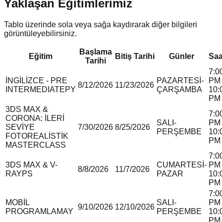
Yaklaşan Eğitimlerimiz
Tablo üzerinde sola veya sağa kaydırarak diğer bilgileri
görüntüleyebilirsiniz.
Başlama
Eğitim
Bitiş Tarihi
Günler
Saa
Tarihi
7:0
İNGİLİZCE - PRE
PAZARTESİ-
PM 
8/12/2026
11/23/2026
INTERMEDIATE
P
Y
ÇARŞAMBA
10:
PM
3DS MAX &
7:0
CORONA: İLERİ
SALI-
PM 
SEVİYE
7/30/2026
8/25/2026
PERŞEMBE
10:
FOTOREALİSTİK
PM
MASTERCLASS
7:0
3DS MAX & V-
CUMARTESİ-
PM 
8/8/2026
11/7/2026
RAY
P
S
PAZAR
10:
PM
7:0
MOBİL
SALI-
PM 
9/10/2026
12/10/2026
PROGRAMLAMA
Y
PERŞEMBE
10:
PM