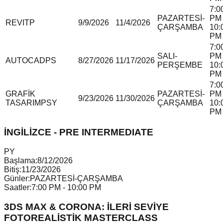
7:0
PAZARTESİ-
PM 
REVIT
P
9/9/2026
11/4/2026
ÇARŞAMBA
10:
PM
7:0
SALI-
PM 
AUTOCAD
P
S
8/27/2026
11/17/2026
PERŞEMBE
10:
PM
7:0
GRAFİK
PAZARTESİ-
PM 
9/23/2026
11/30/2026
TASARIM
P
S
Y
ÇARŞAMBA
10:
PM
İNGİLİZCE - PRE INTERMEDIATE
P
Y
Başlama:
8/12/2026
Bitiş:
11/23/2026
Günler:
PAZARTESİ-ÇARŞAMBA
Saatler:
7:00 PM - 10:00 PM
3DS MAX & CORONA: İLERİ SEVİYE
FOTOREALİSTİK MASTERCLASS