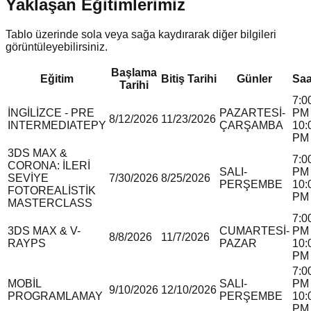
Yaklaşan Eğitimlerimiz
Tablo üzerinde sola veya sağa kaydırarak diğer bilgileri
görüntüleyebilirsiniz.
Başlama
Eğitim
Bitiş Tarihi
Günler
Saa
Tarihi
7:0
İNGİLİZCE - PRE
PAZARTESİ-
PM 
8/12/2026
11/23/2026
INTERMEDIATE
P
Y
ÇARŞAMBA
10:
PM
3DS MAX &
7:0
CORONA: İLERİ
SALI-
PM 
SEVİYE
7/30/2026
8/25/2026
PERŞEMBE
10:
FOTOREALİSTİK
PM
MASTERCLASS
7:0
3DS MAX & V-
CUMARTESİ-
PM 
8/8/2026
11/7/2026
RAY
P
S
PAZAR
10:
PM
7:0
MOBİL
SALI-
PM 
9/10/2026
12/10/2026
PROGRAMLAMA
Y
PERŞEMBE
10:
PM