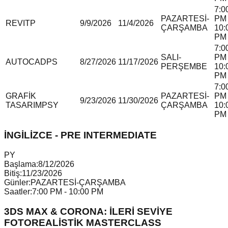
7:0
PAZARTESİ-
PM 
REVIT
P
9/9/2026
11/4/2026
ÇARŞAMBA
10:
PM
7:0
SALI-
PM 
AUTOCAD
P
S
8/27/2026
11/17/2026
PERŞEMBE
10:
PM
7:0
GRAFİK
PAZARTESİ-
PM 
9/23/2026
11/30/2026
TASARIM
P
S
Y
ÇARŞAMBA
10:
PM
İNGİLİZCE - PRE INTERMEDIATE
P
Y
Başlama:
8/12/2026
Bitiş:
11/23/2026
Günler:
PAZARTESİ-ÇARŞAMBA
Saatler:
7:00 PM - 10:00 PM
3DS MAX & CORONA: İLERİ SEVİYE
FOTOREALİSTİK MASTERCLASS